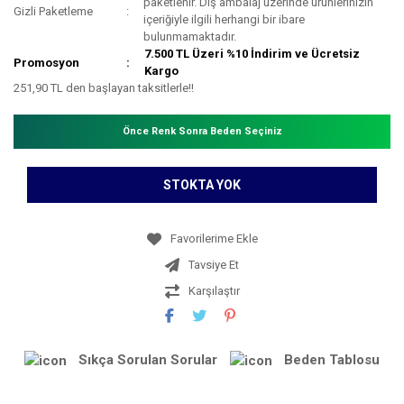
paketlenir. Dış ambalaj üzerinde ürünlerinizin
Gizli Paketleme
içeriğiyle ilgili herhangi bir ibare
bulunmamaktadır.
7.500 TL Üzeri %10 İndirim ve Ücretsiz
Promosyon
Kargo
251,90 TL den başlayan taksitlerle!!
Önce Renk Sonra Beden Seçiniz
STOKTA YOK
Tavsiye Et
Karşılaştır
Sıkça Sorulan Sorular
Beden Tablosu