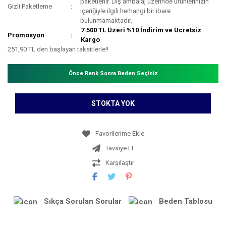
paketlenir. Dış ambalaj üzerinde ürünlerinizin
Gizli Paketleme
içeriğiyle ilgili herhangi bir ibare
bulunmamaktadır.
7.500 TL Üzeri %10 İndirim ve Ücretsiz
Promosyon
Kargo
251,90 TL den başlayan taksitlerle!!
Önce Renk Sonra Beden Seçiniz
STOKTA YOK
Tavsiye Et
Karşılaştır
Sıkça Sorulan Sorular
Beden Tablosu