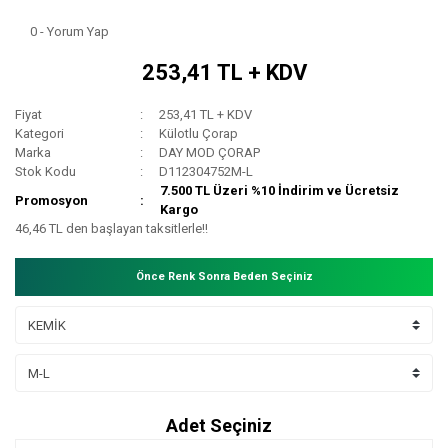
0 - Yorum Yap
253,41 TL + KDV
Fiyat
253,41 TL + KDV
Kategori
Külotlu Çorap
Marka
DAY MOD ÇORAP
Stok Kodu
D112304752M-L
7.500 TL Üzeri %10 İndirim ve Ücretsiz
Promosyon
Kargo
46,46 TL den başlayan taksitlerle!!
Önce Renk Sonra Beden Seçiniz
Adet Seçiniz