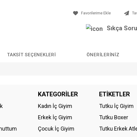
Ta
Sıkça Soru
TAKSIT SEÇENEKLERI
ÖNERILERINIZ
da yetersiz gördüğünüz noktaları öneri formunu kullanarak tarafımıza iletebilirs
KATEGORİLER
ETİKETLER
Bu ürüne ilk yorumu siz yapın!
ik
Kadın İç Giyim
Tutku İç Giyim
YORUM YAZ
Erkek İç Giyim
Tutku Boxer
Unuttum
Çocuk İç Giyim
Tutku Erkek Atl