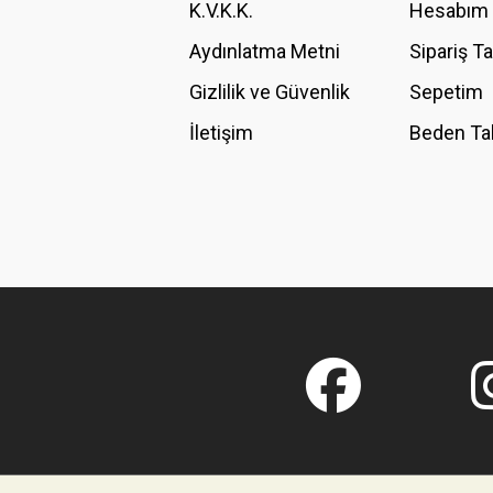
K.V.K.K.
Hesabım
Bu ürüne benzer farklı alternatifler olmalı.
Aydınlatma Metni
Sipariş T
Gizlilik ve Güvenlik
Sepetim
İletişim
Beden Ta