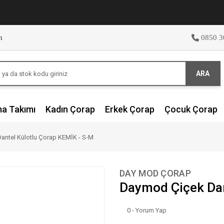
m
0850 3
ARA
ma Takımı
Kadın Çorap
Erkek Çorap
Çocuk Çorap
ntel Külotlu Çorap KEMİK - S-M
DAY MOD ÇORAP
Daymod Çiçek Dan
0 - Yorum Yap