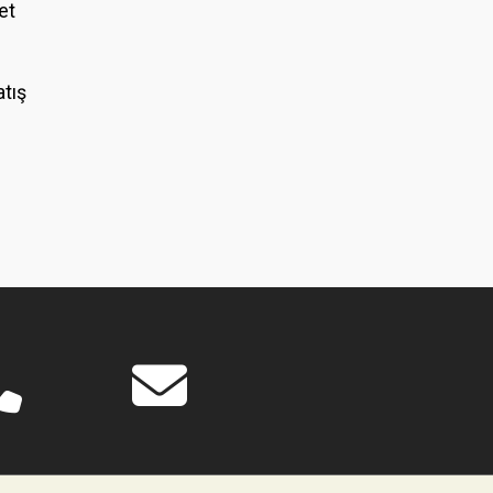
et
atış