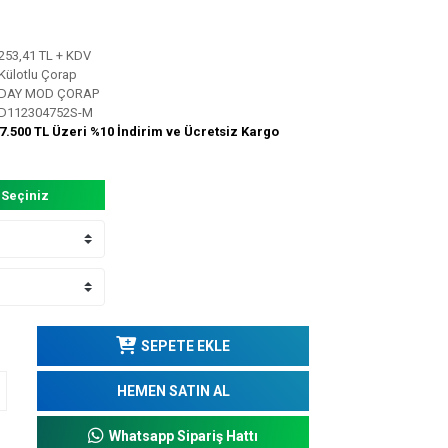
253,41 TL + KDV
Külotlu Çorap
DAY MOD ÇORAP
D112304752S-M
7.500 TL Üzeri %10 İndirim ve Ücretsiz Kargo
 Seçiniz
SEPETE EKLE
HEMEN SATIN AL
Whatsapp Sipariş Hattı