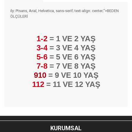
ily: Ptsans, Arial, Helvetica, sans-serif; text-align: center;">BEDEN
ÖLÇÜLERİ
1-2
= 1 VE 2 YAŞ
3-4
= 3 VE 4 YAŞ
5-6
= 5 VE 6 YAŞ
7-8
= 7 VE 8 YAŞ
910
= 9 VE 10 YAŞ
112
= 11 VE 12 YAŞ
Bu ürünün fiyat bilgisi, resim, ürün açıklamalarında ve diğer
konularda yetersiz gördüğünüz noktaları öneri formunu
Bu ürüne ilk yorumu siz yapın!
kullanarak tarafımıza iletebilirsiniz.
KURUMSAL