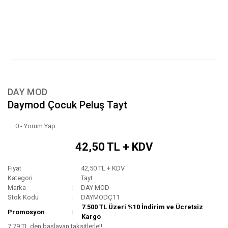
DAY MOD
Daymod Çocuk Peluş Tayt
0 - Yorum Yap
42,50 TL + KDV
Fiyat
42,50 TL + KDV
Kategori
Tayt
Marka
DAY MOD
Stok Kodu
DAYMODÇ11
7.500 TL Üzeri %10 İndirim ve Ücretsiz
Promosyon
Kargo
7,79 TL den başlayan taksitlerle!!