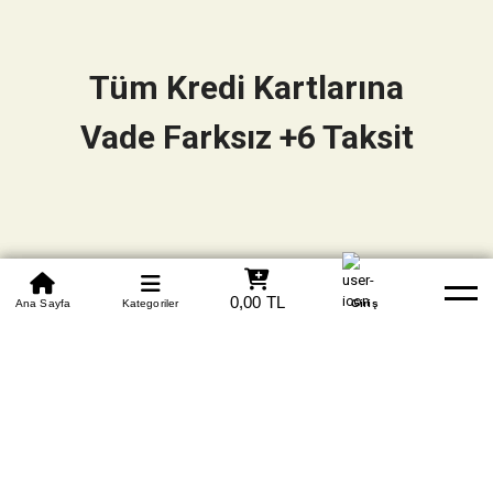
Tüm Kredi Kartlarına
Vade Farksız +6 Taksit
0850 305 09 70
0,00 TL
Beden Tablosu
Ana Sayfa
Kategoriler
Banka Hesapları
Whatsapp
Yardım
Giriş