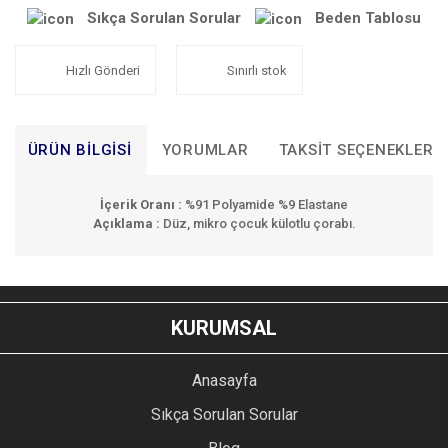
Sıkça Sorulan Sorular
Beden Tablosu
Hızlı Gönderi
Sınırlı stok
ÜRÜN BILGISI
YORUMLAR
TAKSIT SEÇENEKLERI
İçerik Oranı :
%91 Polyamide %9 Elastane
Açıklama :
Düz, mikro çocuk külotlu çorabı.
Bu ürünün fiyat bilgisi, resim, ürün açıklamalarında ve diğer
konularda yetersiz gördüğünüz noktaları öneri formunu
Bu ürüne ilk yorumu siz yapın!
kullanarak tarafımıza iletebilirsiniz.
KURUMSAL
Görüş ve önerileriniz için teşekkür ederiz.
YORUM YAZ
Anasayfa
Ürün resmi kalitesiz, bozuk veya görüntülenemiyor.
Sıkça Sorulan Sorular
Ürün açıklamasında eksik bilgiler bulunuyor.