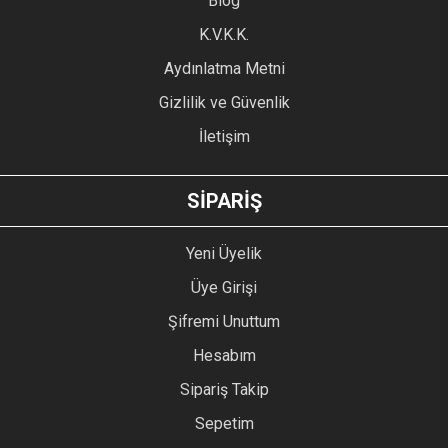
Blog
Ürün bilgilerinde hatalar bulunuyor.
Ürün fiyatı diğer sitelerden daha pahalı.
K.V.K.K.
Bu ürüne benzer farklı alternatifler olmalı.
Aydınlatma Metni
Gizlilik ve Güvenlik
İletişim
GÖNDER
SİPARİŞ
Yeni Üyelik
Üye Girişi
Şifremi Unuttum
Hesabım
Sipariş Takip
Sepetim