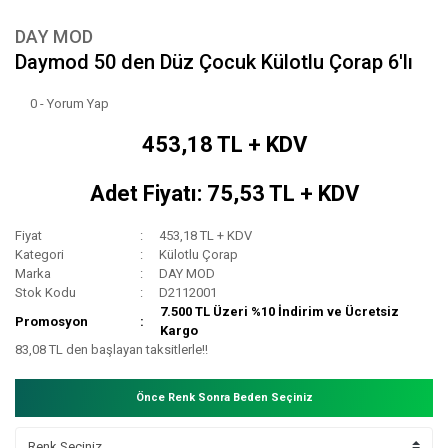
DAY MOD
Daymod 50 den Düz Çocuk Külotlu Çorap 6'lı
0 - Yorum Yap
453,18 TL + KDV
Adet Fiyatı: 75,53 TL + KDV
Fiyat
453,18 TL + KDV
Kategori
Külotlu Çorap
Marka
DAY MOD
Stok Kodu
D2112001
7.500 TL Üzeri %10 İndirim ve Ücretsiz
Promosyon
Kargo
83,08 TL den başlayan taksitlerle!!
Önce Renk Sonra Beden Seçiniz