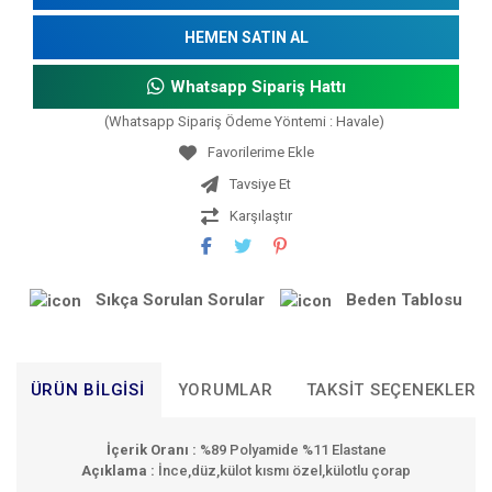
HEMEN SATIN AL
Whatsapp Sipariş Hattı
(Whatsapp Sipariş Ödeme Yöntemi : Havale)
Tavsiye Et
Karşılaştır
Sıkça Sorulan Sorular
Beden Tablosu
ÜRÜN BILGISI
YORUMLAR
TAKSIT SEÇENEKLERI
İçerik Oranı :
%89 Polyamide %11 Elastane
Açıklama :
İnce,düz,külot kısmı özel,külotlu çorap