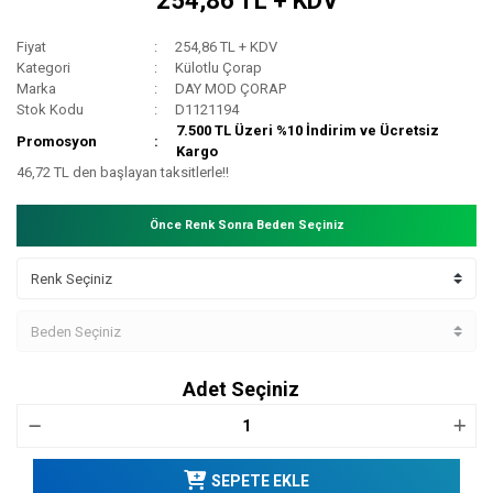
254,86 TL + KDV
Fiyat
254,86 TL + KDV
Kategori
Külotlu Çorap
Marka
DAY MOD ÇORAP
Stok Kodu
D1121194
7.500 TL Üzeri %10 İndirim ve Ücretsiz
Promosyon
Kargo
46,72 TL den başlayan taksitlerle!!
Önce Renk Sonra Beden Seçiniz
Adet Seçiniz
SEPETE EKLE