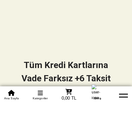
Tüm Kredi Kartlarına
Vade Farksız +6 Taksit
0850 305 09 70
0,00 TL
Beden Tablosu
Ana Sayfa
Kategoriler
Banka Hesapları
Whatsapp
Yardım
Giriş