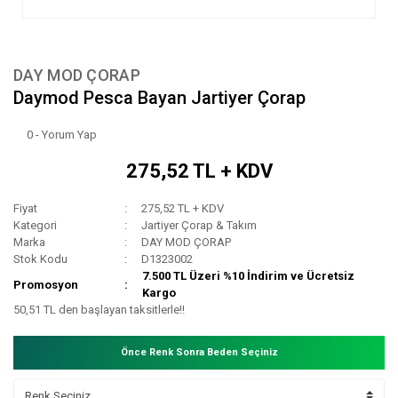
DAY MOD ÇORAP
Daymod Pesca Bayan Jartiyer Çorap
0 - Yorum Yap
275,52 TL + KDV
Fiyat
275,52 TL + KDV
Kategori
Jartiyer Çorap & Takım
Marka
DAY MOD ÇORAP
Stok Kodu
D1323002
7.500 TL Üzeri %10 İndirim ve Ücretsiz
Promosyon
Kargo
50,51 TL den başlayan taksitlerle!!
Önce Renk Sonra Beden Seçiniz