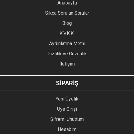
YORUM YAZ
Anasayfa
Ürün resmi kalitesiz, bozuk veya görüntülenemiyor.
Sıkça Sorulan Sorular
Ürün açıklamasında eksik bilgiler bulunuyor.
Blog
Ürün bilgilerinde hatalar bulunuyor.
Ürün fiyatı diğer sitelerden daha pahalı.
K.V.K.K.
Bu ürüne benzer farklı alternatifler olmalı.
Aydınlatma Metni
Gizlilik ve Güvenlik
İletişim
GÖNDER
SİPARİŞ
Yeni Üyelik
Üye Girişi
Şifremi Unuttum
Hesabım