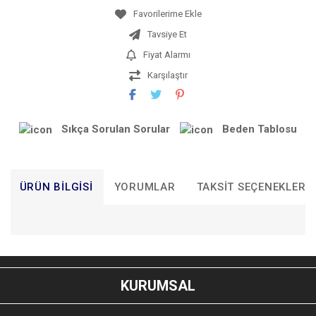
Tavsiye Et
Fiyat Alarmı
Karşılaştır
Sıkça Sorulan Sorular
Beden Tablosu
ÜRÜN BILGISI
YORUMLAR
TAKSIT SEÇENEKLERI
Bu ürünün fiyat bilgisi, resim, ürün açıklamalarında ve diğer
konularda yetersiz gördüğünüz noktaları öneri formunu
Bu ürüne ilk yorumu siz yapın!
kullanarak tarafımıza iletebilirsiniz.
KURUMSAL
Görüş ve önerileriniz için teşekkür ederiz.