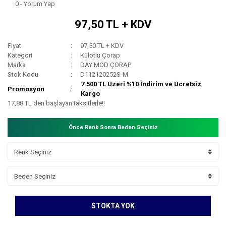
0 - Yorum Yap
97,50 TL + KDV
Fiyat
97,50 TL + KDV
Kategori
Külotlu Çorap
Marka
DAY MOD ÇORAP
Stok Kodu
D112120252S-M
7.500 TL Üzeri %10 İndirim ve Ücretsiz
Promosyon
Kargo
17,88 TL den başlayan taksitlerle!!
Önce Renk Sonra Beden Seçiniz
STOKTA YOK