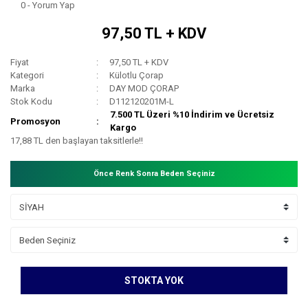
0 - Yorum Yap
97,50 TL + KDV
Fiyat
97,50 TL + KDV
Kategori
Külotlu Çorap
Marka
DAY MOD ÇORAP
Stok Kodu
D112120201M-L
7.500 TL Üzeri %10 İndirim ve Ücretsiz
Promosyon
Kargo
17,88 TL den başlayan taksitlerle!!
Önce Renk Sonra Beden Seçiniz
STOKTA YOK