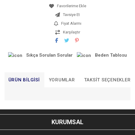
Tavsiye Et
Fiyat Alarmı
Karşılaştır
Sıkça Sorulan Sorular
Beden Tablosu
ÜRÜN BILGISI
YORUMLAR
TAKSIT SEÇENEKLERI
Bu ürünün fiyat bilgisi, resim, ürün açıklamalarında ve diğer
konularda yetersiz gördüğünüz noktaları öneri formunu
Bu ürüne ilk yorumu siz yapın!
kullanarak tarafımıza iletebilirsiniz.
KURUMSAL
Görüş ve önerileriniz için teşekkür ederiz.