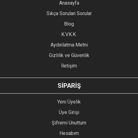
YORUM YAZ
Anasayfa
Ürün resmi kalitesiz, bozuk veya görüntülenemiyor.
Sıkça Sorulan Sorular
Ürün açıklamasında eksik bilgiler bulunuyor.
Blog
Ürün bilgilerinde hatalar bulunuyor.
Ürün fiyatı diğer sitelerden daha pahalı.
K.V.K.K.
Bu ürüne benzer farklı alternatifler olmalı.
Aydınlatma Metni
Gizlilik ve Güvenlik
İletişim
GÖNDER
SİPARİŞ
Yeni Üyelik
Üye Girişi
Şifremi Unuttum
Hesabım