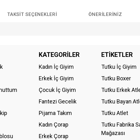
TAKSIT SEÇENEKLERI
ÖNERILERINIZ
da yetersiz gördüğünüz noktaları öneri formunu kullanarak tarafımıza iletebilirs
KATEGORİLER
ETİKETLER
Bu ürüne ilk yorumu siz yapın!
ik
Kadın İç Giyim
Tutku İç Giyim
YORUM YAZ
Erkek İç Giyim
Tutku Boxer
Unuttum
Çocuk İç Giyim
Tutku Erkek Atl
Fantezi Gecelik
Tutku Bayan Atl
akip
Pijama Takım
Tutku Atlet
Kadın Çorap
Tutku Fabrika S
Mağazası
blosu
Erkek Çorap