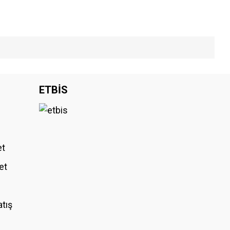
iniz.
ETBİS
et
et
atış