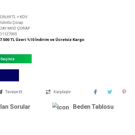
236,69 TL + KDV
Külotlu Çorap
DAY MOD ÇORAP
D1127005
7.500 TL Üzeri %10 İndirim ve Ücretsiz Kargo
 Seçiniz
Tavsiye Et
Karşılaştır
lan Sorular
Beden Tablosu