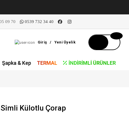
05 09 70
0539 732 34 40
Giriş
/
Yeni Üyelik
Şapka & Kep
TERMAL
İNDIRIMLI ÜRÜNLER
Simli Külotlu Çorap