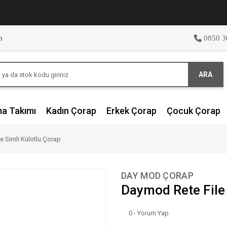
m
0850 3
ARA
ma Takımı
Kadın Çorap
Erkek Çorap
Çocuk Çorap
e Simli Külotlu Çorap
DAY MOD ÇORAP
Daymod Rete File 
0 - Yorum Yap