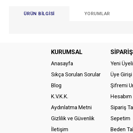
ÜRÜN BILGISI
YORUMLAR
Bu ürünün fiyat bilgisi, resim, ürün açıklamalarında ve diğer konular
Görüş ve önerileriniz için teşekkür ederiz.
KURUMSAL
SİPARİŞ
Anasayfa
Yeni Üyel
Ürün resmi kalitesiz, bozuk veya görüntülenemiyor.
Ürün açıklamasında eksik bilgiler bulunuyor.
Sıkça Sorulan Sorular
Üye Girişi
Ürün bilgilerinde hatalar bulunuyor.
Blog
Şifremi 
Ürün fiyatı diğer sitelerden daha pahalı.
K.V.K.K.
Hesabım
Bu ürüne benzer farklı alternatifler olmalı.
Aydınlatma Metni
Sipariş T
Gizlilik ve Güvenlik
Sepetim
İletişim
Beden Ta