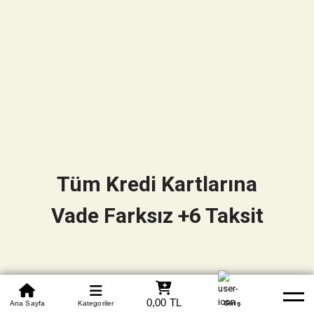
Tüm Kredi Kartlarına
Vade Farksız +6 Taksit
0850 305 09 70
0,00 TL
Beden Tablosu
Ana Sayfa
Kategoriler
Banka Hesapları
Whatsapp
Yardım
Giriş