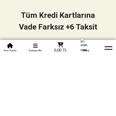
Tüm Kredi Kartlarına
Vade Farksız +6 Taksit
0850 305 09 70
0,00 TL
Beden Tablosu
Ana Sayfa
Kategoriler
Banka Hesapları
Whatsapp
Yardım
Giriş