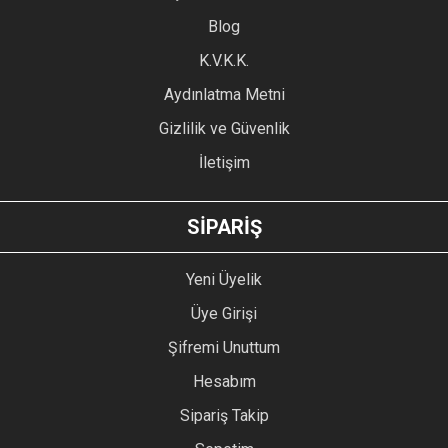
Blog
Ürün bilgilerinde hatalar bulunuyor.
Ürün fiyatı diğer sitelerden daha pahalı.
K.V.K.K.
Bu ürüne benzer farklı alternatifler olmalı.
Aydınlatma Metni
Gizlilik ve Güvenlik
İletişim
GÖNDER
SİPARİŞ
Yeni Üyelik
Üye Girişi
Şifremi Unuttum
Hesabım
Sipariş Takip