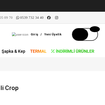
05 09 70
0539 732 34 40
Giriş
/
Yeni Üyelik
Şapka & Kep
TERMAL
İNDIRIMLI ÜRÜNLER
li Crop