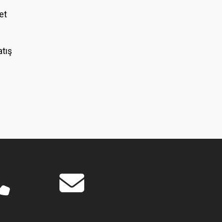
et
atış