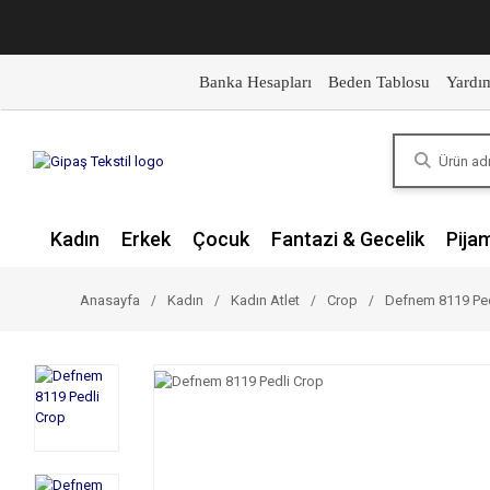
Banka Hesapları
Beden Tablosu
Yardı
Kadın
Erkek
Çocuk
Fantazi & Gecelik
Pija
Anasayfa
Kadın
Kadın Atlet
Crop
Defnem 8119 Ped