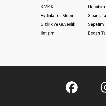
K.V.K.K.
Hesabım
Bu ürüne benzer farklı alternatifler olmalı.
Aydınlatma Metni
Sipariş T
Gizlilik ve Güvenlik
Sepetim
İletişim
Beden Ta