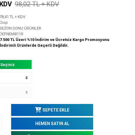
 KDV
98,02 TL + KDV
78,41 TL + KDV
Crop
SEZON SONU ÜRÜNLER
DEFNEM8119
7.500 TL Üzeri %10 İndirim ve Ücretsiz Kargo Promosyonu
İndirimli Ürünlerde Geçerli Değildir.
 Seçiniz
SEPETE EKLE
HEMEN SATIN AL