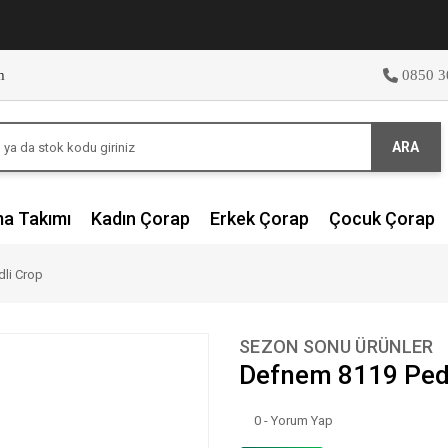
m
0850 3
ARA
ma Takımı
Kadın Çorap
Erkek Çorap
Çocuk Çorap
li Crop
SEZON SONU ÜRÜNLER
Defnem 8119 Ped
0 - Yorum Yap