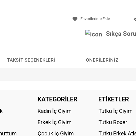
Sıkça Soru
TAKSIT SEÇENEKLERI
ÖNERILERINIZ
da yetersiz gördüğünüz noktaları öneri formunu kullanarak tarafımıza iletebilirs
KATEGORİLER
ETİKETLER
Bu ürüne ilk yorumu siz yapın!
ik
Kadın İç Giyim
Tutku İç Giyim
YORUM YAZ
Erkek İç Giyim
Tutku Boxer
Unuttum
Çocuk İç Giyim
Tutku Erkek Atl