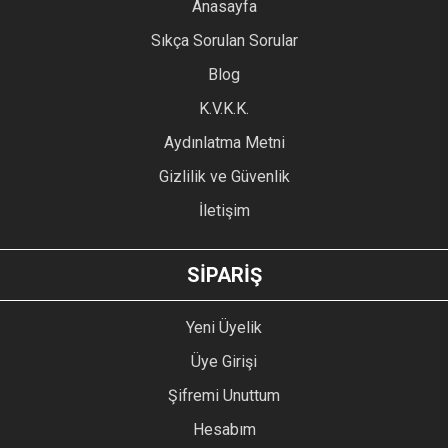
YORUM YAZ
Anasayfa
Ürün resmi kalitesiz, bozuk veya görüntülenemiyor.
Sıkça Sorulan Sorular
Ürün açıklamasında eksik bilgiler bulunuyor.
Blog
Ürün bilgilerinde hatalar bulunuyor.
Ürün fiyatı diğer sitelerden daha pahalı.
K.V.K.K.
Bu ürüne benzer farklı alternatifler olmalı.
Aydınlatma Metni
Gizlilik ve Güvenlik
İletişim
GÖNDER
SİPARİŞ
Yeni Üyelik
Üye Girişi
Şifremi Unuttum
Hesabım