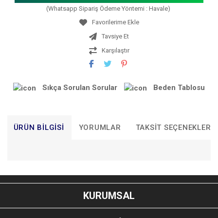
(Whatsapp Sipariş Ödeme Yöntemi : Havale)
Tavsiye Et
Karşılaştır
Sıkça Sorulan Sorular
Beden Tablosu
ÜRÜN BILGISI
YORUMLAR
TAKSIT SEÇENEKLERI
Bu ürünün fiyat bilgisi, resim, ürün açıklamalarında ve diğer
konularda yetersiz gördüğünüz noktaları öneri formunu
Bu ürüne ilk yorumu siz yapın!
kullanarak tarafımıza iletebilirsiniz.
KURUMSAL
Görüş ve önerileriniz için teşekkür ederiz.