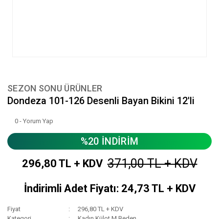
SEZON SONU ÜRÜNLER
Dondeza 101-126 Desenli Bayan Bikini 12'li
0 - Yorum Yap
%20 İNDİRİM
371,00 TL + KDV
296,80 TL + KDV
İndirimli Adet Fiyatı: 24,73 TL + KDV
Fiyat
296,80 TL + KDV
Kategori
Kadın Külot M Beden