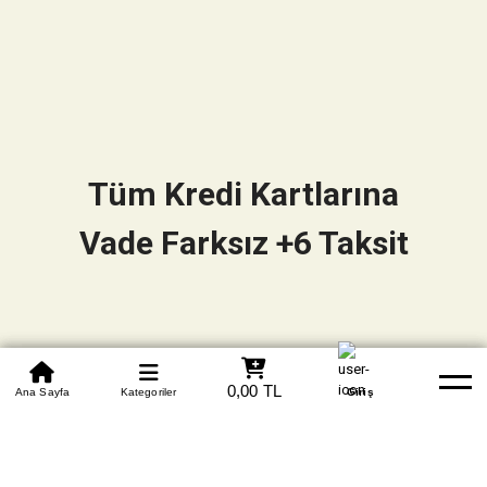
Tüm Kredi Kartlarına
Vade Farksız +6 Taksit
0850 305 09 70
0,00 TL
Beden Tablosu
Ana Sayfa
Kategoriler
Banka Hesapları
Whatsapp
Yardım
Giriş