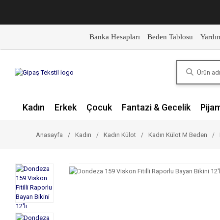
Banka Hesapları
Beden Tablosu
Yardı
Kadın
Erkek
Çocuk
Fantazi & Gecelik
Pija
Anasayfa
Kadın
Kadın Külot
Kadın Külot M Beden