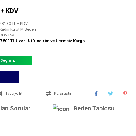
L + KDV
281,30 TL + KDV
Kadın Külot M Beden
DON159
7.500 TL Üzeri %10 İndirim ve Ücretsiz Kargo
 Seçiniz
Tavsiye Et
Karşılaştır
lan Sorular
Beden Tablosu