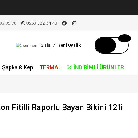
05 09 70
0539 732 34 40
Giriş
/
Yeni Üyelik
Şapka & Kep
TERMAL
İNDIRIMLI ÜRÜNLER
 Fitilli Raporlu Bayan Bikini 12'li