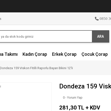
m
0850 3
ARA
ma Takımı
Kadın Çorap
Erkek Çorap
Çocuk Çorap
Dondeza 159 Viskon Fitilli Raporlu Bayan Bikini 12'li
Dondeza 159 Viskon
0 - Yorum Yap
281,30 TL + KDV