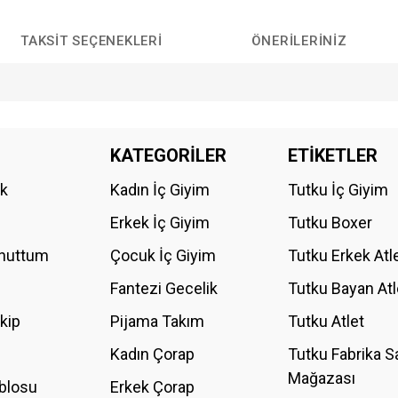
TAKSIT SEÇENEKLERI
ÖNERILERINIZ
da yetersiz gördüğünüz noktaları öneri formunu kullanarak tarafımıza iletebilirs
KATEGORİLER
ETİKETLER
Bu ürüne ilk yorumu siz yapın!
ik
Kadın İç Giyim
Tutku İç Giyim
YORUM YAZ
Erkek İç Giyim
Tutku Boxer
Unuttum
Çocuk İç Giyim
Tutku Erkek Atl
Fantezi Gecelik
Tutku Bayan Atl
akip
Pijama Takım
Tutku Atlet
Kadın Çorap
Tutku Fabrika S
Mağazası
blosu
Erkek Çorap