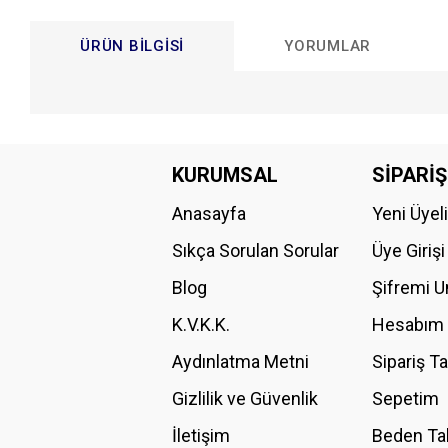
ÜRÜN BILGISI
YORUMLAR
Bu ürünün fiyat bilgisi, resim, ürün açıklamalarında ve diğer konular
Görüş ve önerileriniz için teşekkür ederiz.
KURUMSAL
SİPARİŞ
Anasayfa
Yeni Üyel
Ürün resmi kalitesiz, bozuk veya görüntülenemiyor.
Ürün açıklamasında eksik bilgiler bulunuyor.
Sıkça Sorulan Sorular
Üye Girişi
Ürün bilgilerinde hatalar bulunuyor.
Blog
Şifremi 
Ürün fiyatı diğer sitelerden daha pahalı.
K.V.K.K.
Hesabım
Bu ürüne benzer farklı alternatifler olmalı.
Aydınlatma Metni
Sipariş T
Gizlilik ve Güvenlik
Sepetim
İletişim
Beden Ta