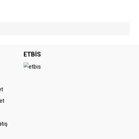
iniz.
ETBİS
et
et
atış