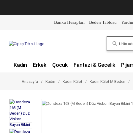
Banka Hesapları
Beden Tablosu
Yardı
Kadın
Erkek
Çocuk
Fantazi & Gecelik
Pija
Anasayfa
Kadın
Kadın Külot
Kadın Külot M Beden