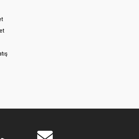
et
et
atış