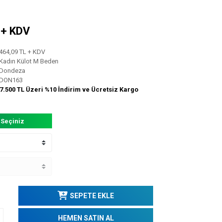
L + KDV
464,09 TL + KDV
Kadın Külot M Beden
Dondeza
DON163
7.500 TL Üzeri %10 İndirim ve Ücretsiz Kargo
 Seçiniz
SEPETE EKLE
HEMEN SATIN AL