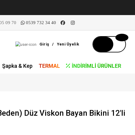
05 09 70
0539 732 34 40
Giriş
/
Yeni Üyelik
Şapka & Kep
TERMAL
İNDIRIMLI ÜRÜNLER
den) Düz Viskon Bayan Bikini 12'li