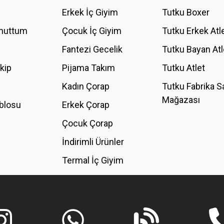
YORUM YAZ
Erkek İç Giyim
Tutku Boxer
Unuttum
Çocuk İç Giyim
Tutku Erkek Atl
Fantezi Gecelik
Tutku Bayan Atl
akip
Pijama Takım
Tutku Atlet
Kadın Çorap
Tutku Fabrika S
Mağazası
blosu
Erkek Çorap
GÖNDER
Çocuk Çorap
İndirimli Ürünler
Termal İç Giyim