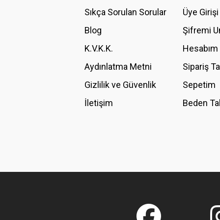
Ürün açıklamasında eksik bilgiler bulunuyor.
Sıkça Sorulan Sorular
Üye Girişi
Ürün bilgilerinde hatalar bulunuyor.
Blog
Şifremi 
Ürün fiyatı diğer sitelerden daha pahalı.
K.V.K.K.
Hesabım
Bu ürüne benzer farklı alternatifler olmalı.
Aydınlatma Metni
Sipariş T
Gizlilik ve Güvenlik
Sepetim
İletişim
Beden Ta