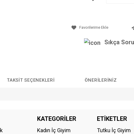
Sıkça Soru
TAKSIT SEÇENEKLERI
ÖNERILERINIZ
da yetersiz gördüğünüz noktaları öneri formunu kullanarak tarafımıza iletebilirs
KATEGORİLER
ETİKETLER
Bu ürüne ilk yorumu siz yapın!
ik
Kadın İç Giyim
Tutku İç Giyim