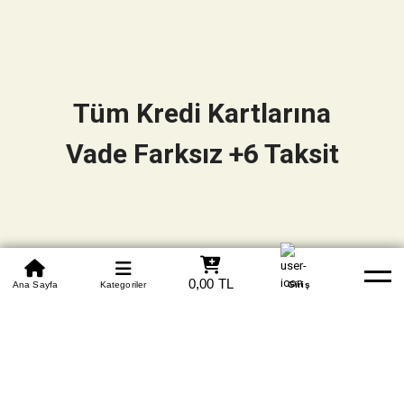
Tüm Kredi Kartlarına
Vade Farksız +6 Taksit
0850 305 09 70
0,00 TL
Beden Tablosu
Ana Sayfa
Kategoriler
Banka Hesapları
Whatsapp
Yardım
Giriş