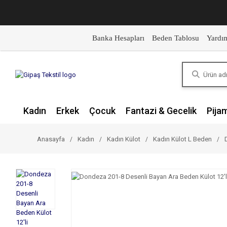
Banka Hesapları
Beden Tablosu
Yardı
Kadın
Erkek
Çocuk
Fantazi & Gecelik
Pija
Anasayfa
Kadın
Kadın Külot
Kadın Külot L Beden