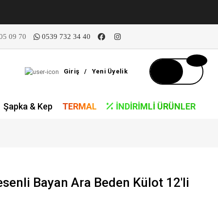
05 09 70
0539 732 34 40
Giriş
/
Yeni Üyelik
Şapka & Kep
TERMAL
İNDIRIMLI ÜRÜNLER
enli Bayan Ara Beden Külot 12'li