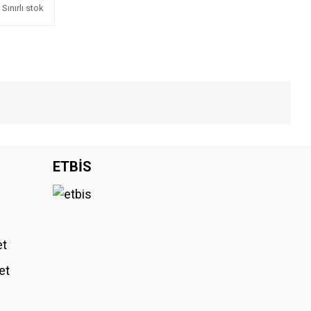
Sınırlı stok
iniz.
ETBİS
et
et