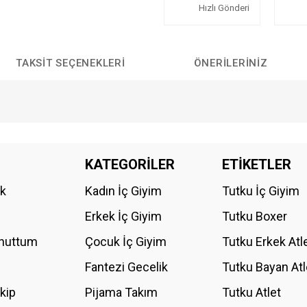
Hızlı Gönderi
TAKSIT SEÇENEKLERI
ÖNERILERINIZ
da yetersiz gördüğünüz noktaları öneri formunu kullanarak tarafımıza iletebilirs
KATEGORİLER
ETİKETLER
Bu ürüne ilk yorumu siz yapın!
ik
Kadın İç Giyim
Tutku İç Giyim
YORUM YAZ
Erkek İç Giyim
Tutku Boxer
Unuttum
Çocuk İç Giyim
Tutku Erkek Atl
Fantezi Gecelik
Tutku Bayan Atl
akip
Pijama Takım
Tutku Atlet