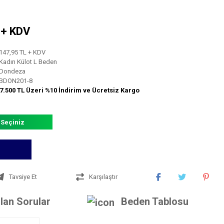
L + KDV
147,95 TL + KDV
Kadın Külot L Beden
Dondeza
BDON201-8
7.500 TL Üzeri %10 İndirim ve Ücretsiz Kargo
 Seçiniz
Tavsiye Et
Karşılaştır
lan Sorular
Beden Tablosu