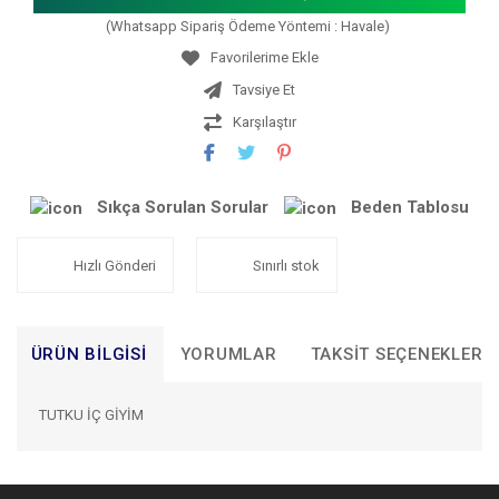
(Whatsapp Sipariş Ödeme Yöntemi : Havale)
Tavsiye Et
Karşılaştır
Sıkça Sorulan Sorular
Beden Tablosu
Hızlı Gönderi
Sınırlı stok
ÜRÜN BILGISI
YORUMLAR
TAKSIT SEÇENEKLERI
TUTKU İÇ GİYİM
Bu ürünün fiyat bilgisi, resim, ürün açıklamalarında ve diğer