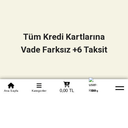
Tüm Kredi Kartlarına
Vade Farksız +6 Taksit
0850 305 09 70
0,00 TL
Beden Tablosu
Ana Sayfa
Kategoriler
Banka Hesapları
Whatsapp
Yardım
Giriş