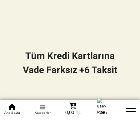
Tüm Kredi Kartlarına
Vade Farksız +6 Taksit
0850 305 09 70
0,00 TL
Beden Tablosu
Ana Sayfa
Kategoriler
Banka Hesapları
Whatsapp
Yardım
Giriş