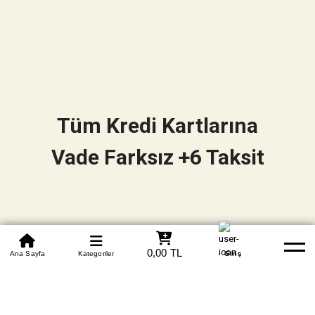
Tüm Kredi Kartlarına
Vade Farksız +6 Taksit
0850 305 09 70
0,00 TL
Beden Tablosu
Ana Sayfa
Kategoriler
Banka Hesapları
Whatsapp
Yardım
Giriş