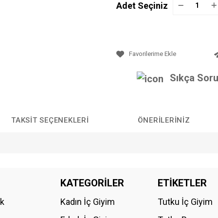
Adet Seçiniz
Sıkça Soru
TAKSIT SEÇENEKLERI
ÖNERILERINIZ
da yetersiz gördüğünüz noktaları öneri formunu kullanarak tarafımıza iletebilirs
KATEGORİLER
ETİKETLER
Bu ürüne ilk yorumu siz yapın!
ik
Kadın İç Giyim
Tutku İç Giyim
YORUM YAZ