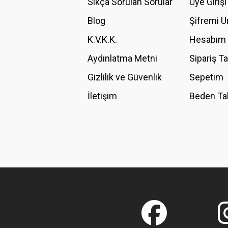
Sıkça Sorulan Sorular
Üye Girişi
Ürün bilgilerinde hatalar bulunuyor.
Blog
Şifremi 
Ürün fiyatı diğer sitelerden daha pahalı.
K.V.K.K.
Hesabım
Bu ürüne benzer farklı alternatifler olmalı.
Aydınlatma Metni
Sipariş T
Gizlilik ve Güvenlik
Sepetim
İletişim
Beden Ta