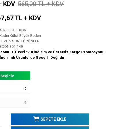
+ KDV
565,00 TL + KDV
 37,67 TL + KDV
452,00 TL + KDV
Kadın Külot Büyük Beden
SEZON SONU ÜRÜNLER
BDON301-149
7.500 TL Üzeri %10 İndirim ve Ücretsiz Kargo Promosyonu
İndirimli Ürünlerde Geçerli Değildir.
 Seçiniz
SEPETE EKLE