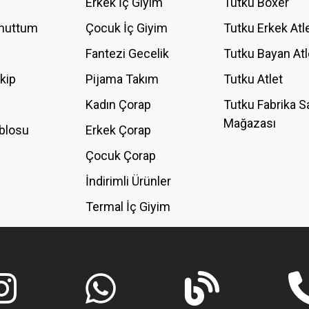
Erkek İç Giyim
Tutku Boxer
Unuttum
Çocuk İç Giyim
Tutku Erkek Atl
Fantezi Gecelik
Tutku Bayan Atl
akip
Pijama Takım
Tutku Atlet
Kadın Çorap
Tutku Fabrika S
Mağazası
blosu
Erkek Çorap
GÖNDER
Çocuk Çorap
İndirimli Ürünler
Termal İç Giyim