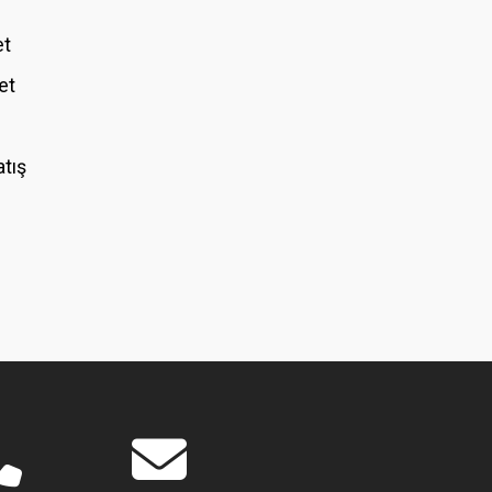
et
et
atış