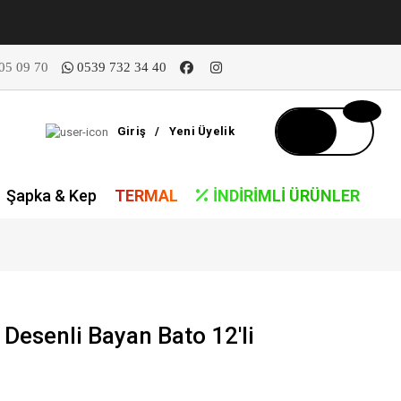
05 09 70
0539 732 34 40
Giriş
/
Yeni Üyelik
Şapka & Kep
TERMAL
İNDIRIMLI ÜRÜNLER
Desenli Bayan Bato 12'li