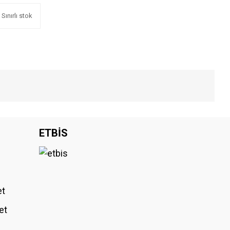
Sınırlı stok
iniz.
ETBİS
et
et