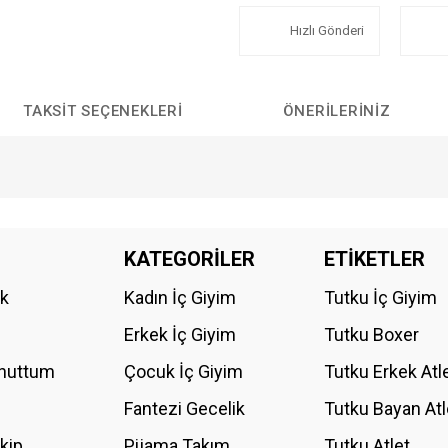
Hızlı Gönderi
TAKSIT SEÇENEKLERI
ÖNERILERINIZ
da yetersiz gördüğünüz noktaları öneri formunu kullanarak tarafımıza iletebilirs
KATEGORİLER
ETİKETLER
Bu ürüne ilk yorumu siz yapın!
ik
Kadın İç Giyim
Tutku İç Giyim
YORUM YAZ
Erkek İç Giyim
Tutku Boxer
Unuttum
Çocuk İç Giyim
Tutku Erkek Atl
Fantezi Gecelik
Tutku Bayan Atl
akip
Pijama Takım
Tutku Atlet