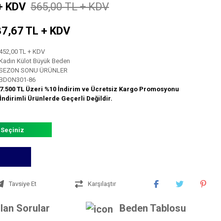
+ KDV
565,00 TL + KDV
 37,67 TL + KDV
452,00 TL + KDV
Kadın Külot Büyük Beden
SEZON SONU ÜRÜNLER
BDON301-86
7.500 TL Üzeri %10 İndirim ve Ücretsiz Kargo Promosyonu
İndirimli Ürünlerde Geçerli Değildir.
 Seçiniz
Tavsiye Et
Karşılaştır
lan Sorular
Beden Tablosu