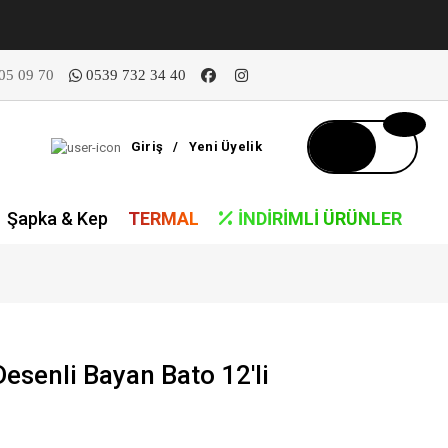
05 09 70
0539 732 34 40
Giriş
/
Yeni Üyelik
Şapka & Kep
TERMAL
İNDIRIMLI ÜRÜNLER
senli Bayan Bato 12'li