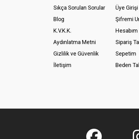
Ürün açıklamasında eksik bilgiler bulunuyor.
Sıkça Sorulan Sorular
Üye Girişi
Ürün bilgilerinde hatalar bulunuyor.
Blog
Şifremi 
Ürün fiyatı diğer sitelerden daha pahalı.
K.V.K.K.
Hesabım
Bu ürüne benzer farklı alternatifler olmalı.
Aydınlatma Metni
Sipariş T
Gizlilik ve Güvenlik
Sepetim
İletişim
Beden Ta