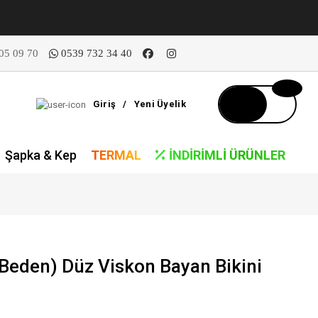
05 09 70
0539 732 34 40
Giriş
/
Yeni Üyelik
Şapka & Kep
TERMAL
İNDIRIMLI ÜRÜNLER
Beden) Düz Viskon Bayan Bikini