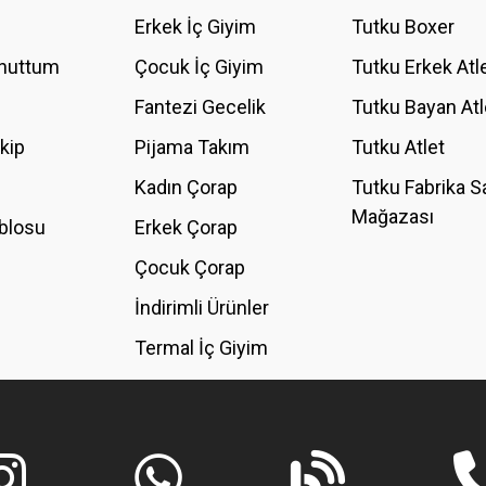
YORUM YAZ
Erkek İç Giyim
Tutku Boxer
Unuttum
Çocuk İç Giyim
Tutku Erkek Atl
Fantezi Gecelik
Tutku Bayan Atl
akip
Pijama Takım
Tutku Atlet
Kadın Çorap
Tutku Fabrika S
Mağazası
blosu
Erkek Çorap
GÖNDER
Çocuk Çorap
İndirimli Ürünler
Termal İç Giyim