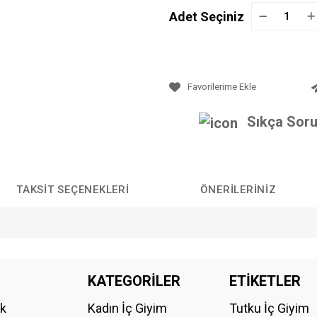
Adet Seçiniz
Sıkça Soru
TAKSIT SEÇENEKLERI
ÖNERILERINIZ
da yetersiz gördüğünüz noktaları öneri formunu kullanarak tarafımıza iletebilirs
KATEGORİLER
ETİKETLER
Bu ürüne ilk yorumu siz yapın!
ik
Kadın İç Giyim
Tutku İç Giyim