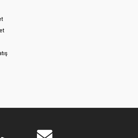
et
et
atış