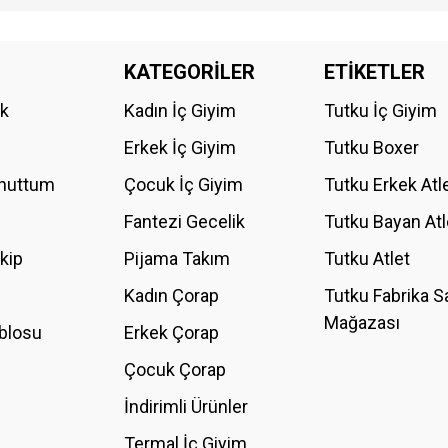
da yetersiz gördüğünüz noktaları öneri formunu kullanarak tarafımıza iletebilirs
KATEGORİLER
ETİKETLER
Bu ürüne ilk yorumu siz yapın!
ik
Kadın İç Giyim
Tutku İç Giyim
YORUM YAZ
Erkek İç Giyim
Tutku Boxer
Unuttum
Çocuk İç Giyim
Tutku Erkek Atl
Fantezi Gecelik
Tutku Bayan Atl
akip
Pijama Takım
Tutku Atlet
Kadın Çorap
Tutku Fabrika S
Mağazası
blosu
Erkek Çorap
GÖNDER
Çocuk Çorap
İndirimli Ürünler
Termal İç Giyim