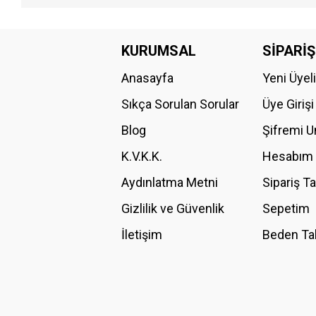
Bu ürünün fiyat bilgisi, resim, ürün açıklamalarında ve diğer konular
Görüş ve önerileriniz için teşekkür ederiz.
KURUMSAL
SİPARİŞ
Anasayfa
Yeni Üyel
Ürün resmi kalitesiz, bozuk veya görüntülenemiyor.
Ürün açıklamasında eksik bilgiler bulunuyor.
Sıkça Sorulan Sorular
Üye Girişi
Ürün bilgilerinde hatalar bulunuyor.
Blog
Şifremi 
Ürün fiyatı diğer sitelerden daha pahalı.
K.V.K.K.
Hesabım
Bu ürüne benzer farklı alternatifler olmalı.
Aydınlatma Metni
Sipariş T
Gizlilik ve Güvenlik
Sepetim
İletişim
Beden Ta