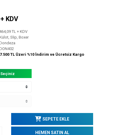
L + KDV
464,09 TL + KDV
Külot, Slip, Boxer
Dondeza
DON402
7.500 TL Üzeri %10 İndirim ve Ücretsiz Kargo
 Seçiniz
SEPETE EKLE
HEMEN SATIN AL