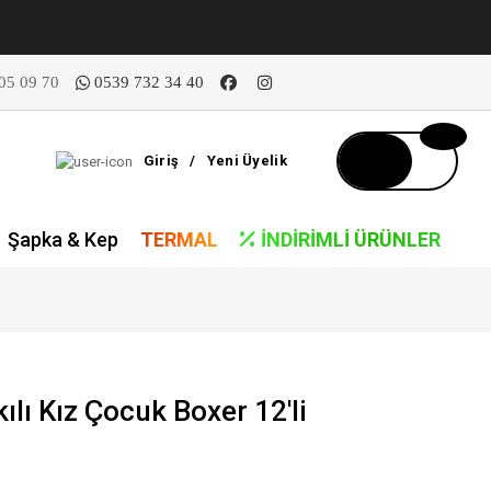
05 09 70
0539 732 34 40
Giriş
/
Yeni Üyelik
Şapka & Kep
TERMAL
İNDIRIMLI ÜRÜNLER
lı Kız Çocuk Boxer 12'li