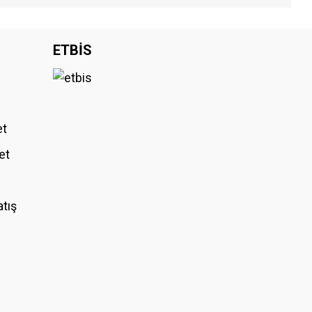
iniz.
ETBİS
et
et
atış