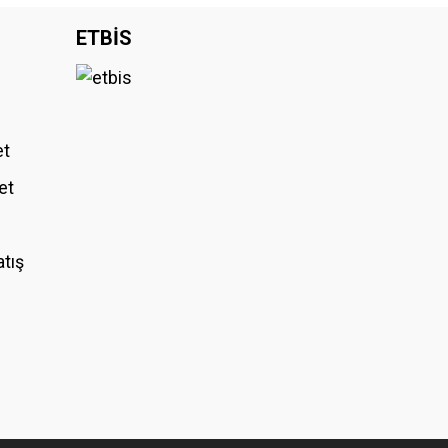
iniz.
ETBİS
et
et
atış