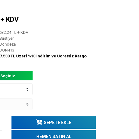
L + KDV
632,24 TL + KDV
Büstiyer
Dondeza
DON413
7.500 TL Üzeri %10 İndirim ve Ücretsiz Kargo
 Seçiniz
SEPETE EKLE
HEMEN SATIN AL