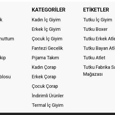
da yetersiz gördüğünüz noktaları öneri formunu kullanarak tarafımıza iletebilirs
KATEGORİLER
ETİKETLER
Bu ürüne ilk yorumu siz yapın!
ik
Kadın İç Giyim
Tutku İç Giyim
YORUM YAZ
Erkek İç Giyim
Tutku Boxer
Unuttum
Çocuk İç Giyim
Tutku Erkek Atl
Fantezi Gecelik
Tutku Bayan Atl
akip
Pijama Takım
Tutku Atlet
Kadın Çorap
Tutku Fabrika S
Mağazası
blosu
Erkek Çorap
GÖNDER
Çocuk Çorap
İndirimli Ürünler
Termal İç Giyim