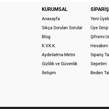
Bu ürünün fiyat bilgisi, resim, ürün açıklamalarında ve diğer konular
Görüş ve önerileriniz için teşekkür ederiz.
KURUMSAL
SİPARİŞ
Anasayfa
Yeni Üyel
Ürün resmi kalitesiz, bozuk veya görüntülenemiyor.
Ürün açıklamasında eksik bilgiler bulunuyor.
Sıkça Sorulan Sorular
Üye Girişi
Ürün bilgilerinde hatalar bulunuyor.
Blog
Şifremi 
Ürün fiyatı diğer sitelerden daha pahalı.
K.V.K.K.
Hesabım
Bu ürüne benzer farklı alternatifler olmalı.
Aydınlatma Metni
Sipariş T
Gizlilik ve Güvenlik
Sepetim
İletişim
Beden Ta