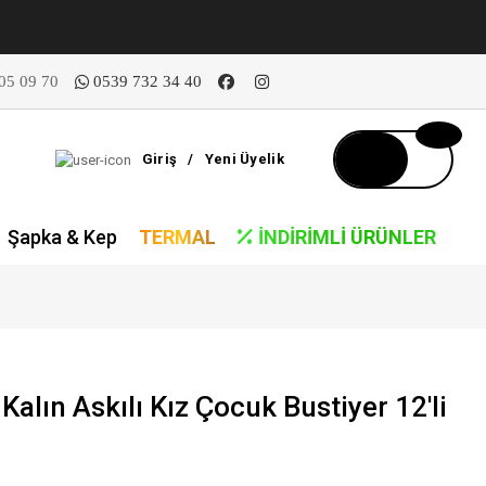
05 09 70
0539 732 34 40
Giriş
/
Yeni Üyelik
Şapka & Kep
TERMAL
İNDIRIMLI ÜRÜNLER
alın Askılı Kız Çocuk Bustiyer 12'li