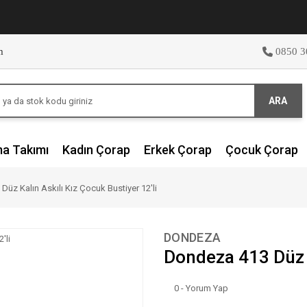
m
0850 3
ARA
ma Takımı
Kadın Çorap
Erkek Çorap
Çocuk Çorap
üz Kalın Askılı Kız Çocuk Bustiyer 12'li
DONDEZA
Dondeza 413 Düz K
0 - Yorum Yap