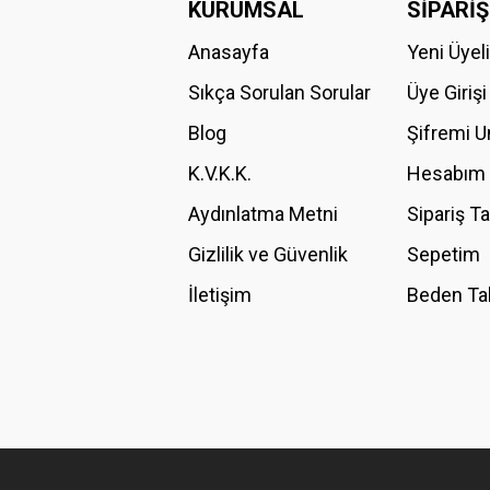
KURUMSAL
SİPARİŞ
Anasayfa
Yeni Üyel
Ürün resmi kalitesiz, bozuk veya görüntülenemiyor.
Ürün açıklamasında eksik bilgiler bulunuyor.
Sıkça Sorulan Sorular
Üye Girişi
Ürün bilgilerinde hatalar bulunuyor.
Blog
Şifremi 
Ürün fiyatı diğer sitelerden daha pahalı.
K.V.K.K.
Hesabım
Bu ürüne benzer farklı alternatifler olmalı.
Aydınlatma Metni
Sipariş T
Gizlilik ve Güvenlik
Sepetim
İletişim
Beden Ta