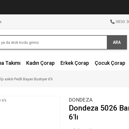
m
0850 3
ARA
ma Takımı
Kadın Çorap
Erkek Çorap
Çocuk Çorap
askılı Pedli Bayan Bustiyer 6'lı
DONDEZA
Dondeza 5026 Bamb
6'lı