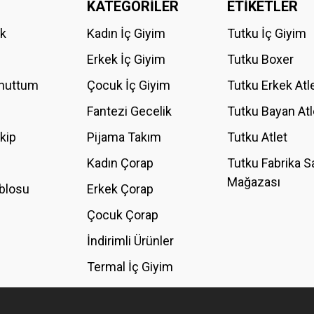
KATEGORİLER
ETİKETLER
Bu ürüne ilk yorumu siz yapın!
ik
Kadın İç Giyim
Tutku İç Giyim
YORUM YAZ
Erkek İç Giyim
Tutku Boxer
Unuttum
Çocuk İç Giyim
Tutku Erkek Atl
Fantezi Gecelik
Tutku Bayan Atl
akip
Pijama Takım
Tutku Atlet
Kadın Çorap
Tutku Fabrika S
Mağazası
blosu
Erkek Çorap
GÖNDER
Çocuk Çorap
İndirimli Ürünler
Termal İç Giyim