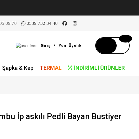
05 09 70
0539 732 34 40
Giriş
/
Yeni Üyelik
Şapka & Kep
TERMAL
İNDIRIMLI ÜRÜNLER
u İp askılı Pedli Bayan Bustiyer