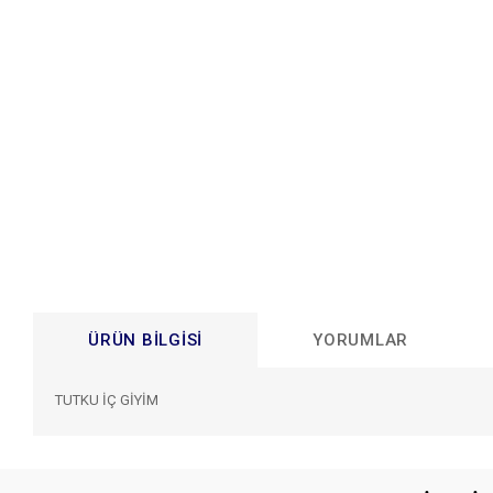
ÜRÜN BILGISI
YORUMLAR
TUTKU İÇ GİYİM
Bu ürünün fiyat bilgisi, resim, ürün açıklamalarında ve diğer konular
Görüş ve önerileriniz için teşekkür ederiz.