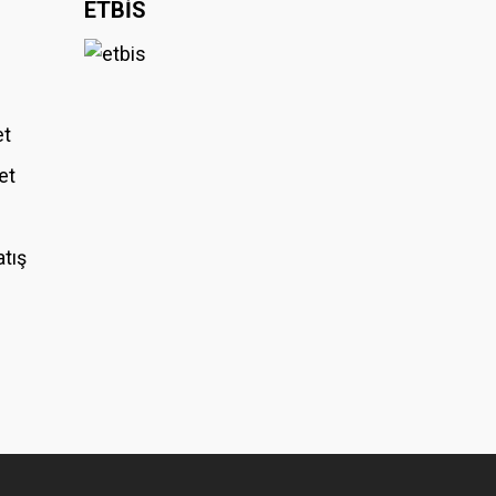
ETBİS
et
et
atış