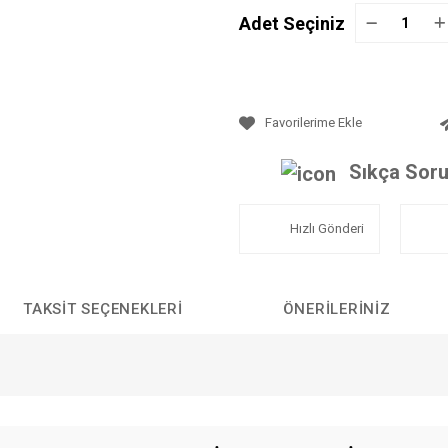
Adet Seçiniz
Sıkça Soru
Hızlı Gönderi
TAKSIT SEÇENEKLERI
ÖNERILERINIZ
da yetersiz gördüğünüz noktaları öneri formunu kullanarak tarafımıza iletebilirs