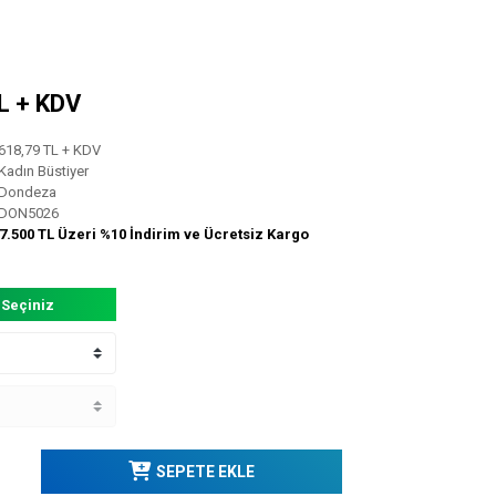
TL + KDV
618,79 TL + KDV
Kadın Büstiyer
Dondeza
DON5026
7.500 TL Üzeri %10 İndirim ve Ücretsiz Kargo
 Seçiniz
SEPETE EKLE