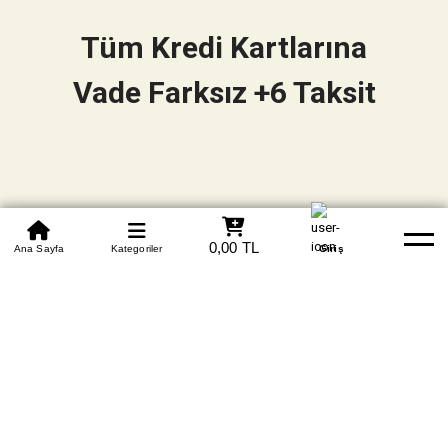
Tüm Kredi Kartlarına
Vade Farksız +6 Taksit
0850 305 09 70
0,00 TL
Beden Tablosu
Ana Sayfa
Kategoriler
Banka Hesapları
Whatsapp
Yardım
Giriş