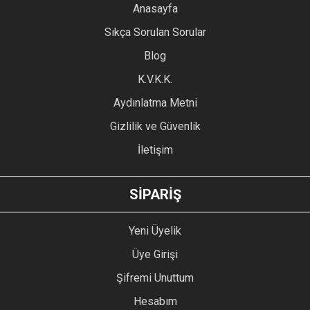
YORUM YAZ
Anasayfa
Ürün resmi kalitesiz, bozuk veya görüntülenemiyor.
Sıkça Sorulan Sorular
Ürün açıklamasında eksik bilgiler bulunuyor.
Blog
Ürün bilgilerinde hatalar bulunuyor.
Ürün fiyatı diğer sitelerden daha pahalı.
K.V.K.K.
Bu ürüne benzer farklı alternatifler olmalı.
Aydınlatma Metni
Gizlilik ve Güvenlik
İletişim
GÖNDER
SİPARİŞ
Yeni Üyelik
Üye Girişi
Şifremi Unuttum
Hesabım