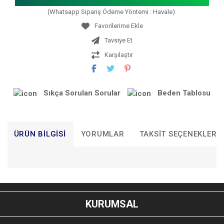
(Whatsapp Sipariş Ödeme Yöntemi : Havale)
Tavsiye Et
Karşılaştır
Sıkça Sorulan Sorular
Beden Tablosu
ÜRÜN BILGISI
YORUMLAR
TAKSIT SEÇENEKLERI
Bu ürünün fiyat bilgisi, resim, ürün açıklamalarında ve diğer
konularda yetersiz gördüğünüz noktaları öneri formunu
Bu ürüne ilk yorumu siz yapın!
kullanarak tarafımıza iletebilirsiniz.
KURUMSAL
Görüş ve önerileriniz için teşekkür ederiz.