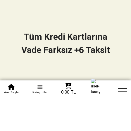
Tüm Kredi Kartlarına
Vade Farksız +6 Taksit
0850 305 09 70
0,00 TL
Beden Tablosu
Ana Sayfa
Kategoriler
Banka Hesapları
Whatsapp
Yardım
Giriş