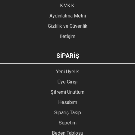
Ürün fiyatı diğer sitelerden daha pahalı.
K.V.K.K.
Bu ürüne benzer farklı alternatifler olmalı.
Aydınlatma Metni
Gizlilik ve Güvenlik
İletişim
GÖNDER
SİPARİŞ
Yeni Üyelik
Üye Girişi
Şifremi Unuttum
Hesabım
Sipariş Takip
Sepetim
Beden Tablosu