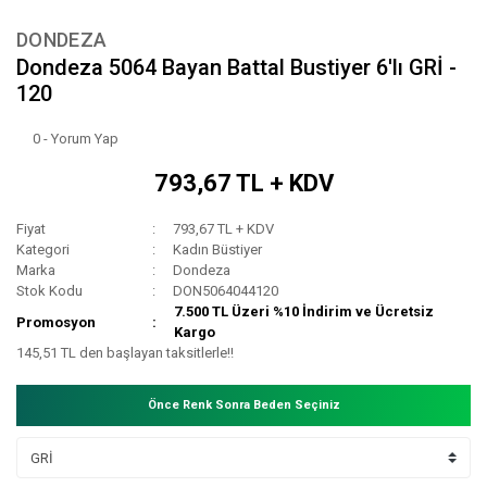
DONDEZA
Dondeza 5064 Bayan Battal Bustiyer 6'lı GRİ -
120
0 - Yorum Yap
793,67 TL + KDV
Fiyat
793,67 TL + KDV
Kategori
Kadın Büstiyer
Marka
Dondeza
Stok Kodu
DON5064044120
7.500 TL Üzeri %10 İndirim ve Ücretsiz
Promosyon
Kargo
145,51 TL den başlayan taksitlerle!!
Önce Renk Sonra Beden Seçiniz