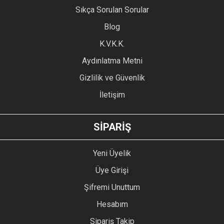
Sıkça Sorulan Sorular
Ürün açıklamasında eksik bilgiler bulunuyor.
Blog
Ürün bilgilerinde hatalar bulunuyor.
Ürün fiyatı diğer sitelerden daha pahalı.
K.V.K.K.
Bu ürüne benzer farklı alternatifler olmalı.
Aydınlatma Metni
Gizlilik ve Güvenlik
İletişim
GÖNDER
SİPARİŞ
Yeni Üyelik
Üye Girişi
Şifremi Unuttum
Hesabım
Sipariş Takip