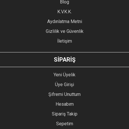
Blog
Ürün bilgilerinde hatalar bulunuyor.
Ürün fiyatı diğer sitelerden daha pahalı.
K.V.K.K.
Bu ürüne benzer farklı alternatifler olmalı.
Aydınlatma Metni
Gizlilik ve Güvenlik
İletişim
GÖNDER
SİPARİŞ
Yeni Üyelik
Üye Girişi
Şifremi Unuttum
Hesabım
Sipariş Takip
Sepetim