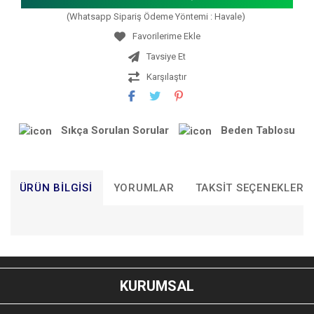
(Whatsapp Sipariş Ödeme Yöntemi : Havale)
Tavsiye Et
Karşılaştır
Sıkça Sorulan Sorular
Beden Tablosu
ÜRÜN BILGISI
YORUMLAR
TAKSIT SEÇENEKLERI
Bu ürünün fiyat bilgisi, resim, ürün açıklamalarında ve diğer
konularda yetersiz gördüğünüz noktaları öneri formunu
Bu ürüne ilk yorumu siz yapın!
kullanarak tarafımıza iletebilirsiniz.
KURUMSAL
Görüş ve önerileriniz için teşekkür ederiz.