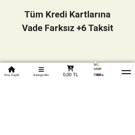
Tüm Kredi Kartlarına
Vade Farksız +6 Taksit
0850 305 09 70
0,00 TL
Beden Tablosu
Ana Sayfa
Kategoriler
Banka Hesapları
Whatsapp
Yardım
Giriş