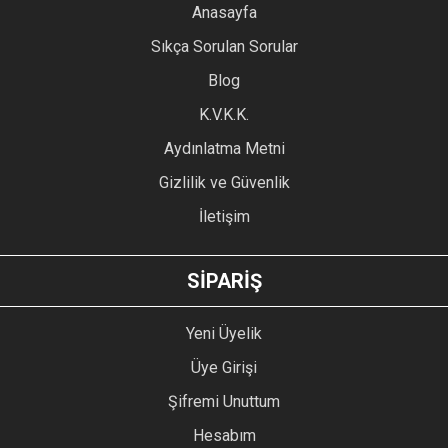
YORUM YAZ
Anasayfa
Ürün resmi kalitesiz, bozuk veya görüntülenemiyor.
Sıkça Sorulan Sorular
Ürün açıklamasında eksik bilgiler bulunuyor.
Blog
Ürün bilgilerinde hatalar bulunuyor.
Ürün fiyatı diğer sitelerden daha pahalı.
K.V.K.K.
Bu ürüne benzer farklı alternatifler olmalı.
Aydınlatma Metni
Gizlilik ve Güvenlik
İletişim
GÖNDER
SİPARİŞ
Yeni Üyelik
Üye Girişi
Şifremi Unuttum
Hesabım