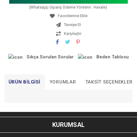
(Whatsapp Sipariş Ödeme Yöntemi : Havale)
Tavsiye Et
Karşılaştır
Sıkça Sorulan Sorular
Beden Tablosu
ÜRÜN BILGISI
YORUMLAR
TAKSIT SEÇENEKLERI
Bu ürünün fiyat bilgisi, resim, ürün açıklamalarında ve diğer
konularda yetersiz gördüğünüz noktaları öneri formunu
Bu ürüne ilk yorumu siz yapın!
kullanarak tarafımıza iletebilirsiniz.
KURUMSAL
Görüş ve önerileriniz için teşekkür ederiz.