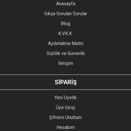
YORUM YAZ
Anasayfa
Ürün resmi kalitesiz, bozuk veya görüntülenemiyor.
Sıkça Sorulan Sorular
Ürün açıklamasında eksik bilgiler bulunuyor.
Blog
Ürün bilgilerinde hatalar bulunuyor.
Ürün fiyatı diğer sitelerden daha pahalı.
K.V.K.K.
Bu ürüne benzer farklı alternatifler olmalı.
Aydınlatma Metni
Gizlilik ve Güvenlik
İletişim
GÖNDER
SİPARİŞ
Yeni Üyelik
Üye Girişi
Şifremi Unuttum
Hesabım