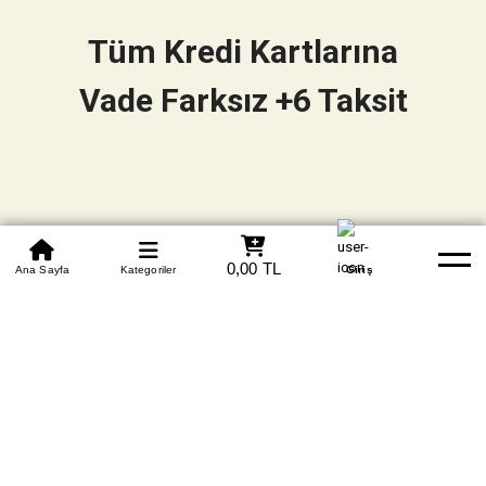
Tüm Kredi Kartlarına
Vade Farksız +6 Taksit
0850 305 09 70
0,00 TL
Beden Tablosu
Ana Sayfa
Kategoriler
Banka Hesapları
Whatsapp
Yardım
Giriş