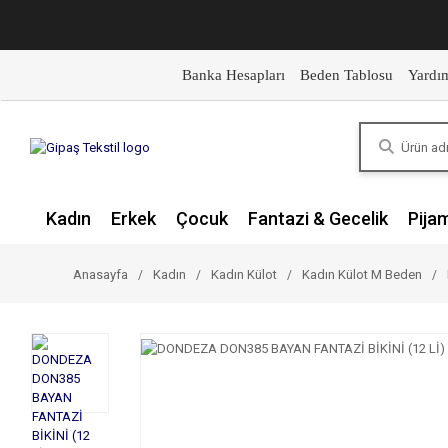
Banka Hesapları
Beden Tablosu
Yardı
Kadın
Erkek
Çocuk
Fantazi & Gecelik
Pija
Anasayfa
Kadın
Kadın Külot
Kadın Külot M Beden