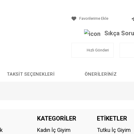
Sıkça Soru
Hızlı Gönderi
TAKSIT SEÇENEKLERI
ÖNERILERINIZ
da yetersiz gördüğünüz noktaları öneri formunu kullanarak tarafımıza iletebilirs
KATEGORİLER
ETİKETLER
Bu ürüne ilk yorumu siz yapın!
ik
Kadın İç Giyim
Tutku İç Giyim