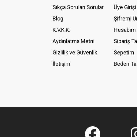
Ürün açıklamasında eksik bilgiler bulunuyor.
Sıkça Sorulan Sorular
Üye Girişi
Ürün bilgilerinde hatalar bulunuyor.
Blog
Şifremi 
Ürün fiyatı diğer sitelerden daha pahalı.
K.V.K.K.
Hesabım
Bu ürüne benzer farklı alternatifler olmalı.
Aydınlatma Metni
Sipariş T
Gizlilik ve Güvenlik
Sepetim
İletişim
Beden Ta