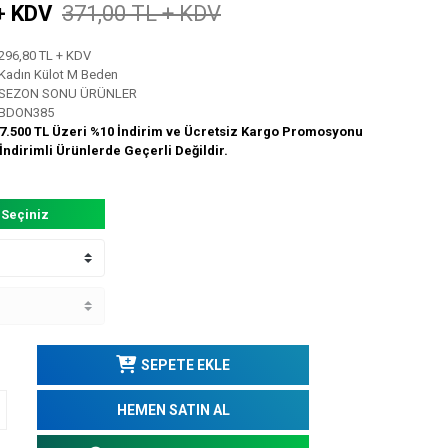
+ KDV
371,00 TL + KDV
296,80 TL + KDV
Kadın Külot M Beden
SEZON SONU ÜRÜNLER
BDON385
7.500 TL Üzeri %10 İndirim ve Ücretsiz Kargo Promosyonu
İndirimli Ürünlerde Geçerli Değildir.
 Seçiniz
SEPETE EKLE
HEMEN SATIN AL