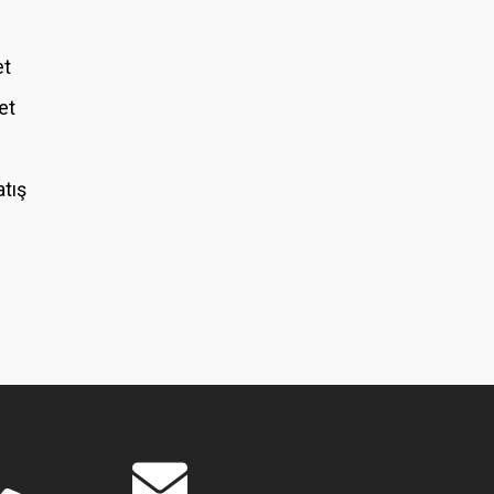
et
et
atış