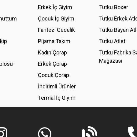
YORUM YAZ
Erkek İç Giyim
Tutku Boxer
Unuttum
Çocuk İç Giyim
Tutku Erkek Atl
Fantezi Gecelik
Tutku Bayan Atl
akip
Pijama Takım
Tutku Atlet
Kadın Çorap
Tutku Fabrika S
Mağazası
blosu
Erkek Çorap
GÖNDER
Çocuk Çorap
İndirimli Ürünler
Termal İç Giyim