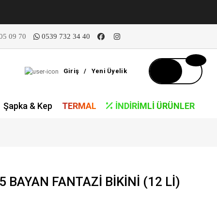
05 09 70
0539 732 34 40
Giriş
/
Yeni Üyelik
Şapka & Kep
TERMAL
İNDIRIMLI ÜRÜNLER
BAYAN FANTAZİ BİKİNİ (12 Lİ)