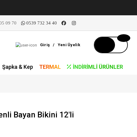
05 09 70
0539 732 34 40
Giriş
/
Yeni Üyelik
Şapka & Kep
TERMAL
İNDIRIMLI ÜRÜNLER
li Bayan Bikini 12'li