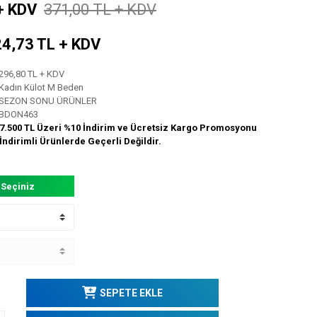
+ KDV
371,00 TL + KDV
 24,73 TL + KDV
296,80 TL + KDV
Kadın Külot M Beden
SEZON SONU ÜRÜNLER
BDON463
7.500 TL Üzeri %10 İndirim ve Ücretsiz Kargo Promosyonu
İndirimli Ürünlerde Geçerli Değildir.
 Seçiniz
SEPETE EKLE