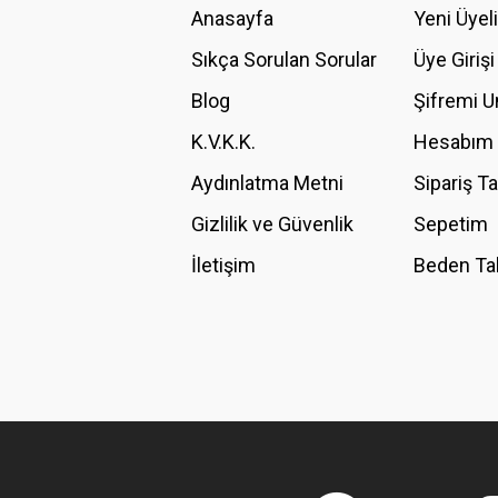
Anasayfa
Yeni Üyel
Ürün resmi kalitesiz, bozuk veya görüntülenemiyor.
Ürün açıklamasında eksik bilgiler bulunuyor.
Sıkça Sorulan Sorular
Üye Girişi
Ürün bilgilerinde hatalar bulunuyor.
Blog
Şifremi 
Ürün fiyatı diğer sitelerden daha pahalı.
K.V.K.K.
Hesabım
Bu ürüne benzer farklı alternatifler olmalı.
Aydınlatma Metni
Sipariş T
Gizlilik ve Güvenlik
Sepetim
İletişim
Beden Ta