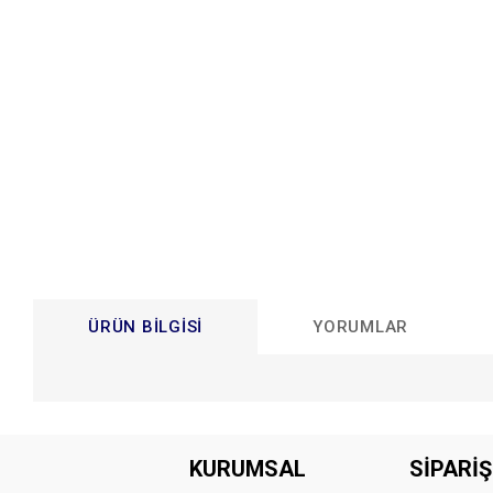
ÜRÜN BILGISI
YORUMLAR
Bu ürünün fiyat bilgisi, resim, ürün açıklamalarında ve diğer konular
Görüş ve önerileriniz için teşekkür ederiz.
KURUMSAL
SİPARİŞ