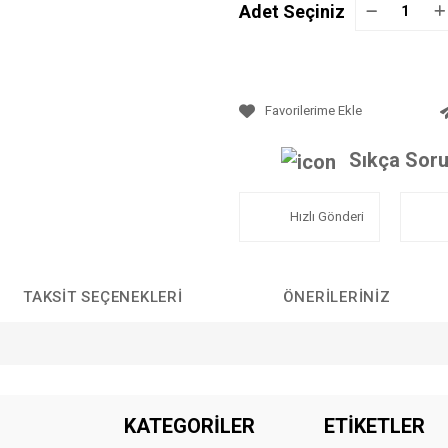
Adet Seçiniz
Sıkça Soru
Hızlı Gönderi
TAKSIT SEÇENEKLERI
ÖNERILERINIZ
da yetersiz gördüğünüz noktaları öneri formunu kullanarak tarafımıza iletebilirs
KATEGORİLER
ETİKETLER
Bu ürüne ilk yorumu siz yapın!