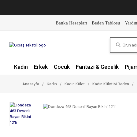
Banka Hesapları
Beden Tablosu
Yardı
Kadın
Erkek
Çocuk
Fantazi & Gecelik
Pija
Anasayfa
Kadın
Kadın Külot
Kadın Külot M Beden