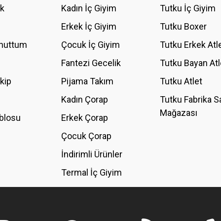
ik
Kadın İç Giyim
Tutku İç Giyim
YORUM YAZ
Erkek İç Giyim
Tutku Boxer
Unuttum
Çocuk İç Giyim
Tutku Erkek Atl
Fantezi Gecelik
Tutku Bayan Atl
akip
Pijama Takım
Tutku Atlet
Kadın Çorap
Tutku Fabrika S
Mağazası
blosu
Erkek Çorap
GÖNDER
Çocuk Çorap
İndirimli Ürünler
Termal İç Giyim