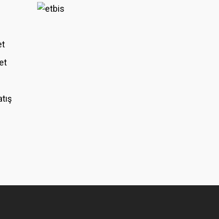
et
et
atış