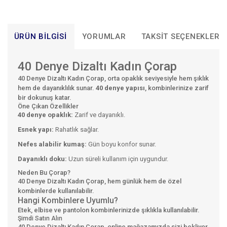
ÜRÜN BILGISI
YORUMLAR
TAKSIT SEÇENEKLERI
40 Denye Dizaltı Kadın Çorap
40 Denye Dizaltı Kadın Çorap, orta opaklık seviyesiyle hem şıklık
hem de dayanıklılık sunar.
40 denye yapısı
, kombinlerinize zarif
bir dokunuş katar.
Öne Çıkan Özellikler
40 denye opaklık:
Zarif ve dayanıklı.
Esnek yapı:
Rahatlık sağlar.
Nefes alabilir kumaş:
Gün boyu konfor sunar.
Dayanıklı doku:
Uzun süreli kullanım için uygundur.
Neden Bu Çorap?
40 Denye Dizaltı Kadın Çorap, hem günlük hem de özel
kombinlerde kullanılabilir.
Hangi Kombinlere Uyumlu?
Etek, elbise ve pantolon kombinlerinizde şıklıkla kullanılabilir.
Şimdi Satın Alın
40 Denye Dizaltı Kadın Çorap, online mağazamızda sizi bekliyor.