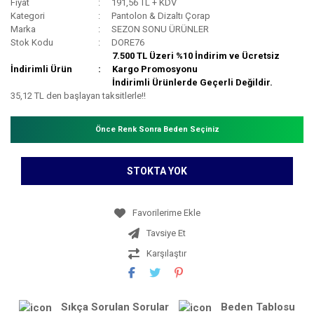
Fiyat
191,56 TL + KDV
Kategori
Pantolon & Dizaltı Çorap
Marka
SEZON SONU ÜRÜNLER
Stok Kodu
DORE76
7.500 TL Üzeri %10 İndirim ve Ücretsiz
İndirimli Ürün
Kargo Promosyonu
İndirimli Ürünlerde Geçerli Değildir.
35,12 TL den başlayan taksitlerle!!
Önce Renk Sonra Beden Seçiniz
STOKTA YOK
Tavsiye Et
Karşılaştır
Sıkça Sorulan Sorular
Beden Tablosu