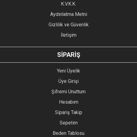
Ürün fiyatı diğer sitelerden daha pahalı.
K.V.K.K.
Bu ürüne benzer farklı alternatifler olmalı.
Aydınlatma Metni
Gizlilik ve Güvenlik
İletişim
GÖNDER
SİPARİŞ
Yeni Üyelik
Üye Girişi
Şifremi Unuttum
Hesabım
Sipariş Takip
Sepetim
Beden Tablosu