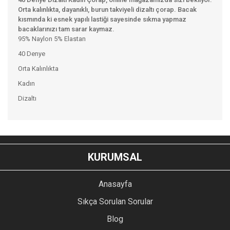
Orta kalınlıkta, dayanıklı, burun takviyeli dizaltı çorap. Bacak
kısmında ki esnek yapılı lastiği sayesinde sıkma yapmaz
bacaklarınızı tam sarar kaymaz.
95% Naylon 5% Elastan
40 Denye
Orta Kalınlıkta
Kadın
Dizaltı
Bu ürünün fiyat bilgisi, resim, ürün açıklamalarında ve diğer
konularda yetersiz gördüğünüz noktaları öneri formunu
Bu ürüne ilk yorumu siz yapın!
kullanarak tarafımıza iletebilirsiniz.
KURUMSAL
Görüş ve önerileriniz için teşekkür ederiz.
YORUM YAZ
Anasayfa
Ürün resmi kalitesiz, bozuk veya görüntülenemiyor.
Sıkça Sorulan Sorular
Ürün açıklamasında eksik bilgiler bulunuyor.
Blog
Ürün bilgilerinde hatalar bulunuyor.