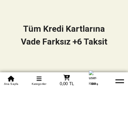
Tüm Kredi Kartlarına
Vade Farksız +6 Taksit
0850 305 09 70
0,00 TL
Beden Tablosu
Ana Sayfa
Kategoriler
Banka Hesapları
Whatsapp
Yardım
Giriş