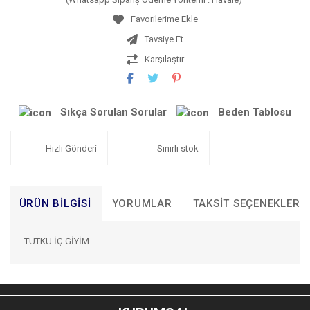
Tavsiye Et
Karşılaştır
Sıkça Sorulan Sorular
Beden Tablosu
Hızlı Gönderi
Sınırlı stok
ÜRÜN BILGISI
YORUMLAR
TAKSIT SEÇENEKLERI
TUTKU İÇ GİYİM
Bu ürünün fiyat bilgisi, resim, ürün açıklamalarında ve diğer
konularda yetersiz gördüğünüz noktaları öneri formunu
Bu ürüne ilk yorumu siz yapın!
kullanarak tarafımıza iletebilirsiniz.