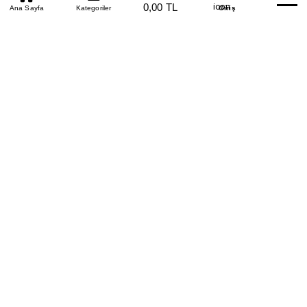
0850 305 09 70
0,00 TL
Beden Tablosu
Ana Sayfa
Kategoriler
Banka Hesapları
Whatsapp
Yardım
Giriş