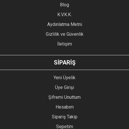
Blog
Ürün bilgilerinde hatalar bulunuyor.
Ürün fiyatı diğer sitelerden daha pahalı.
K.V.K.K.
Bu ürüne benzer farklı alternatifler olmalı.
Aydınlatma Metni
Gizlilik ve Güvenlik
İletişim
GÖNDER
SİPARİŞ
Yeni Üyelik
Üye Girişi
Şifremi Unuttum
Hesabım
Sipariş Takip
Sepetim