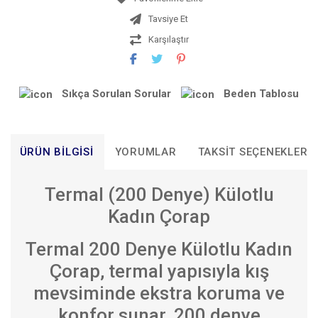
Tavsiye Et
Karşılaştır
Sıkça Sorulan Sorular
Beden Tablosu
ÜRÜN BILGISI
YORUMLAR
TAKSIT SEÇENEKLERI
Termal (200 Denye) Külotlu
Kadın Çorap
Termal 200 Denye Külotlu Kadın
Çorap, termal yapısıyla kış
mevsiminde ekstra koruma ve
konfor sunar. 200 denye