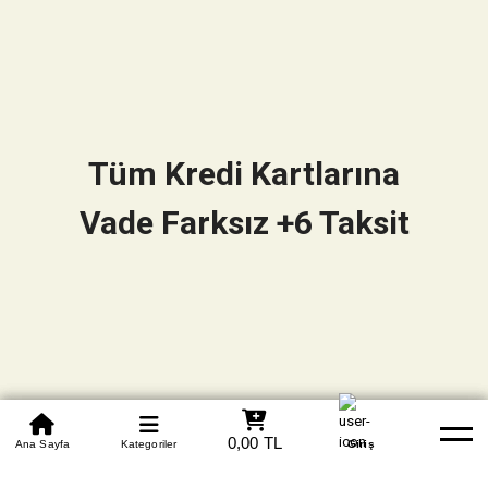
Tüm Kredi Kartlarına
Vade Farksız +6 Taksit
0850 305 09 70
0,00 TL
Beden Tablosu
Ana Sayfa
Kategoriler
Banka Hesapları
Whatsapp
Yardım
Giriş