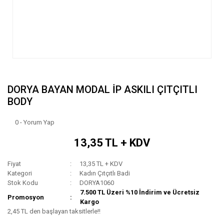
DORYA BAYAN MODAL İP ASKILI ÇITÇITLI
BODY
0 - Yorum Yap
13,35 TL + KDV
Fiyat
13,35 TL + KDV
Kategori
Kadın Çıtçıtlı Badi
Stok Kodu
DORYA1060
7.500 TL Üzeri %10 İndirim ve Ücretsiz
Promosyon
Kargo
2,45 TL den başlayan taksitlerle!!