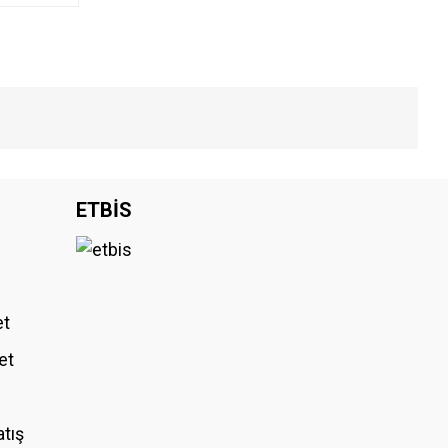
iniz.
ETBİS
et
et
atış