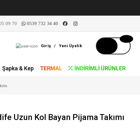
05 09 70
0539 732 34 40
Giriş
/
Yeni Üyelik
Şapka & Kep
TERMAL
İNDIRIMLI ÜRÜNLER
kımı
ife Uzun Kol Bayan Pijama Takımı