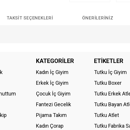
TAKSIT SEÇENEKLERI
ÖNERILERINIZ
da yetersiz gördüğünüz noktaları öneri formunu kullanarak tarafımıza iletebilirs
KATEGORİLER
ETİKETLER
Bu ürüne ilk yorumu siz yapın!
ik
Kadın İç Giyim
Tutku İç Giyim
YORUM YAZ
Erkek İç Giyim
Tutku Boxer
Unuttum
Çocuk İç Giyim
Tutku Erkek Atl
Fantezi Gecelik
Tutku Bayan Atl
akip
Pijama Takım
Tutku Atlet
Kadın Çorap
Tutku Fabrika S