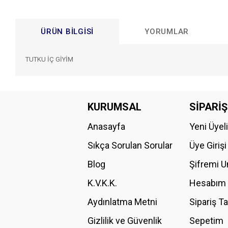
ÜRÜN BILGISI
YORUMLAR
TUTKU İÇ GİYİM
Bu ürünün fiyat bilgisi, resim, ürün açıklamalarında ve diğer konular
Görüş ve önerileriniz için teşekkür ederiz.
KURUMSAL
SİPARİŞ
Anasayfa
Yeni Üyel
Ürün resmi kalitesiz, bozuk veya görüntülenemiyor.
Ürün açıklamasında eksik bilgiler bulunuyor.
Sıkça Sorulan Sorular
Üye Girişi
Ürün bilgilerinde hatalar bulunuyor.
Blog
Şifremi 
Ürün fiyatı diğer sitelerden daha pahalı.
K.V.K.K.
Hesabım
Bu ürüne benzer farklı alternatifler olmalı.
Aydınlatma Metni
Sipariş T
Gizlilik ve Güvenlik
Sepetim