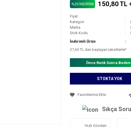
150,80 TL 
%20 İNDİRİM
Fiyat
Kategori
Marka
Stok Kodu
İndirimli Ürün
27,65 TL den başlayan taksitlerle!!
Önce Renk Sonra Beden
STOKTA YOK
Sıkça Soru
Hızlı Gönderi