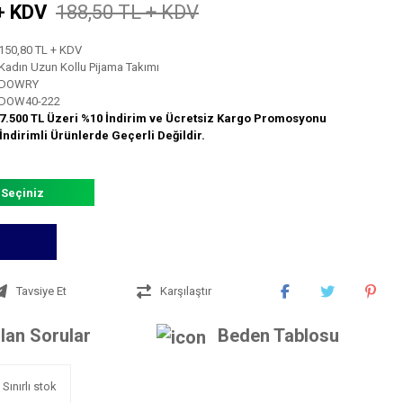
+ KDV
188,50 TL + KDV
150,80 TL + KDV
Kadın Uzun Kollu Pijama Takımı
DOWRY
DOW40-222
7.500 TL Üzeri %10 İndirim ve Ücretsiz Kargo Promosyonu
İndirimli Ürünlerde Geçerli Değildir.
 Seçiniz
Tavsiye Et
Karşılaştır
lan Sorular
Beden Tablosu
Sınırlı stok