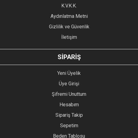
Ürün fiyatı diğer sitelerden daha pahalı.
K.V.K.K.
Bu ürüne benzer farklı alternatifler olmalı.
Aydınlatma Metni
Gizlilik ve Güvenlik
İletişim
GÖNDER
SİPARİŞ
Yeni Üyelik
Üye Girişi
Şifremi Unuttum
Hesabım
Sipariş Takip
Sepetim
Beden Tablosu