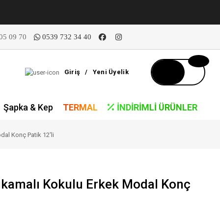
05 09 70
0539 732 34 40
Giriş
/
Yeni Üyelik
Şapka & Kep
TERMAL
İNDIRIMLI ÜRÜNLER
al Konç Patik 12'li
Yıkamalı Kokulu Erkek Modal Konç