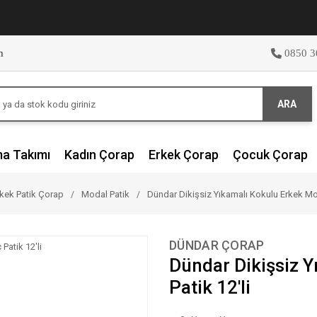
m
0850 3
ARA
ma Takımı
Kadın Çorap
Erkek Çorap
Çocuk Çorap
kek Patik Çorap
Modal Patik
Dündar Dikişsiz Yıkamalı Kokulu Erkek Mod
DÜNDAR ÇORAP
Dündar Dikişsiz 
Patik 12'li