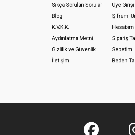
Ürün açıklamasında eksik bilgiler bulunuyor.
Sıkça Sorulan Sorular
Üye Girişi
Ürün bilgilerinde hatalar bulunuyor.
Blog
Şifremi 
Ürün fiyatı diğer sitelerden daha pahalı.
K.V.K.K.
Hesabım
Bu ürüne benzer farklı alternatifler olmalı.
Aydınlatma Metni
Sipariş T
Gizlilik ve Güvenlik
Sepetim
İletişim
Beden Ta