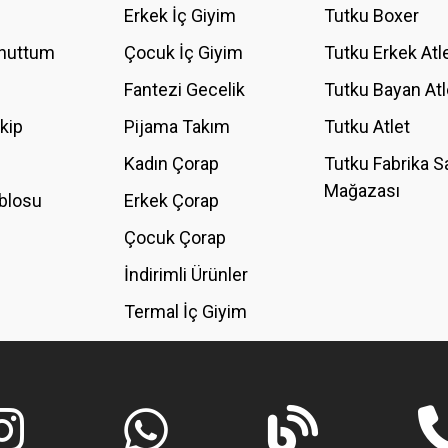
Erkek İç Giyim
Tutku Boxer
Unuttum
Çocuk İç Giyim
Tutku Erkek Atl
Fantezi Gecelik
Tutku Bayan Atl
akip
Pijama Takım
Tutku Atlet
Kadın Çorap
Tutku Fabrika S
Mağazası
blosu
Erkek Çorap
GÖNDER
Çocuk Çorap
İndirimli Ürünler
Termal İç Giyim