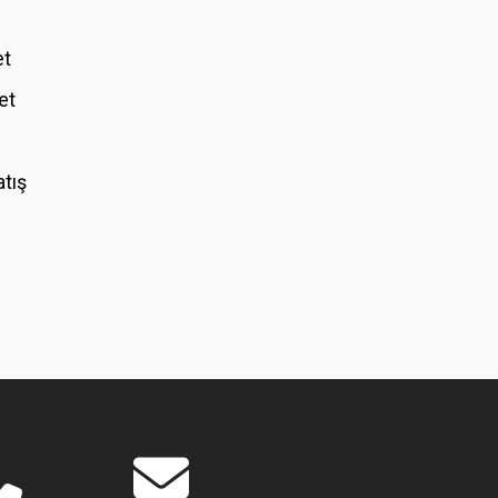
et
et
atış