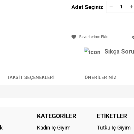
Adet Seçiniz
Sıkça Soru
TAKSIT SEÇENEKLERI
ÖNERILERINIZ
da yetersiz gördüğünüz noktaları öneri formunu kullanarak tarafımıza iletebilirs
KATEGORİLER
ETİKETLER
Bu ürüne ilk yorumu siz yapın!
ik
Kadın İç Giyim
Tutku İç Giyim
YORUM YAZ