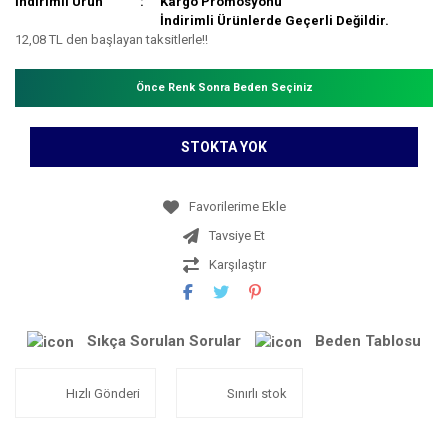
İndirimli Ürün
Kargo Promosyonu
İndirimli Ürünlerde Geçerli Değildir.
12,08 TL den başlayan taksitlerle!!
Önce Renk Sonra Beden Seçiniz
STOKTA YOK
Tavsiye Et
Karşılaştır
Sıkça Sorulan Sorular
Beden Tablosu
Hızlı Gönderi
Sınırlı stok