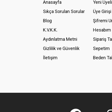
Anasayfa
Yeni Üyel
Ürün resmi kalitesiz, bozuk veya görüntülenemiyor.
Ürün açıklamasında eksik bilgiler bulunuyor.
Sıkça Sorulan Sorular
Üye Girişi
Ürün bilgilerinde hatalar bulunuyor.
Blog
Şifremi 
Ürün fiyatı diğer sitelerden daha pahalı.
K.V.K.K.
Hesabım
Bu ürüne benzer farklı alternatifler olmalı.
Aydınlatma Metni
Sipariş T
Gizlilik ve Güvenlik
Sepetim
İletişim
Beden Ta