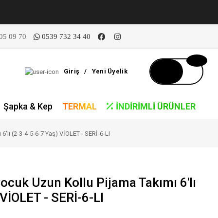
05 09 70
0539 732 34 40
Giriş
/
Yeni Üyelik
Şapka & Kep
TERMAL
İNDIRIMLI ÜRÜNLER
'lı (2-3-4-5-6-7 Yaş) VİOLET - SERİ-6-LI
ocuk Uzun Kollu Pijama Takımı 6'lı
 VİOLET - SERİ-6-LI