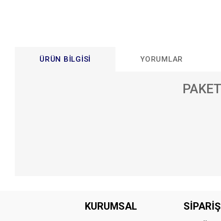
ÜRÜN BILGISI
YORUMLAR
PAKET
Bu ürünün fiyat bilgisi, resim, ürün açıklamalarında ve diğer konular
Görüş ve önerileriniz için teşekkür ederiz.
KURUMSAL
SİPARİŞ