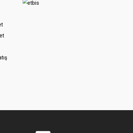
et
et
atış