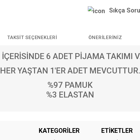
Sıkça Soru
TAKSIT SEÇENEKLERI
ÖNERILERINIZ
 İÇERİSİNDE 6 ADET PİJAMA TAKIMI V
HER YAŞTAN 1'ER ADET MEVCUTTUR
%97 PAMUK
%3 ELASTAN
da yetersiz gördüğünüz noktaları öneri formunu kullanarak tarafımıza iletebilirs
KATEGORİLER
ETİKETLER
Bu ürüne ilk yorumu siz yapın!