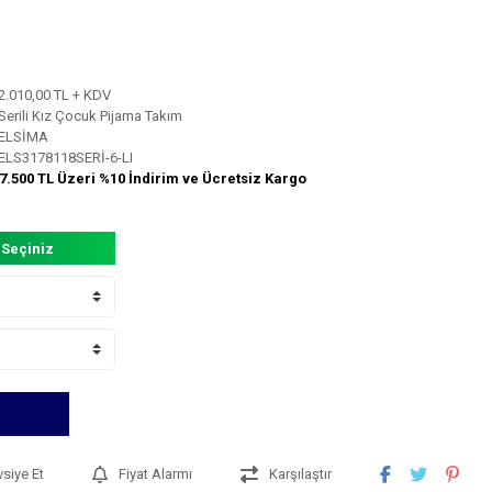
2.010,00 TL + KDV
Serili Kız Çocuk Pijama Takım
ELSİMA
ELS3178118SERİ-6-LI
7.500 TL Üzeri %10 İndirim ve Ücretsiz Kargo
 Seçiniz
vsiye Et
Fiyat Alarmı
Karşılaştır