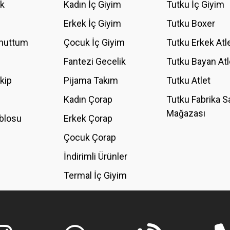
ik
Kadın İç Giyim
Tutku İç Giyim
YORUM YAZ
Erkek İç Giyim
Tutku Boxer
Unuttum
Çocuk İç Giyim
Tutku Erkek Atl
Fantezi Gecelik
Tutku Bayan Atl
akip
Pijama Takım
Tutku Atlet
Kadın Çorap
Tutku Fabrika S
Mağazası
blosu
Erkek Çorap
GÖNDER
Çocuk Çorap
İndirimli Ürünler
Termal İç Giyim